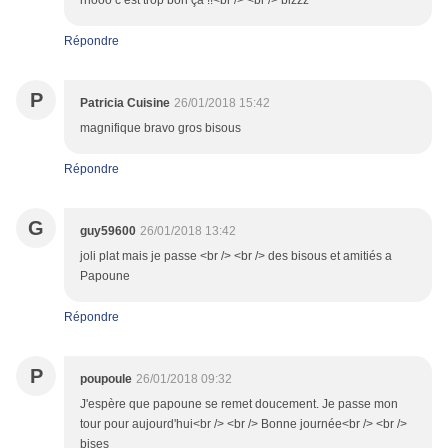
rhooo c’est trop bon ça !!<br /> <br /> bizzz
Répondre
P
Patricia Cuisine
26/01/2018 15:42
magnifique bravo gros bisous
Répondre
G
guy59600
26/01/2018 13:42
joli plat mais je passe <br /> <br /> des bisous et amitiés a
Papoune
Répondre
P
poupoule
26/01/2018 09:32
J'espère que papoune se remet doucement. Je passe mon
tour pour aujourd'hui<br /> <br /> Bonne journée<br /> <br />
bises