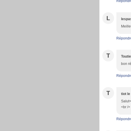
Répondr
L
lespa
Meille
Répondr
T
Touti
bon ré
Répondr
T
tiot l
Salut<
<br /
Répondr