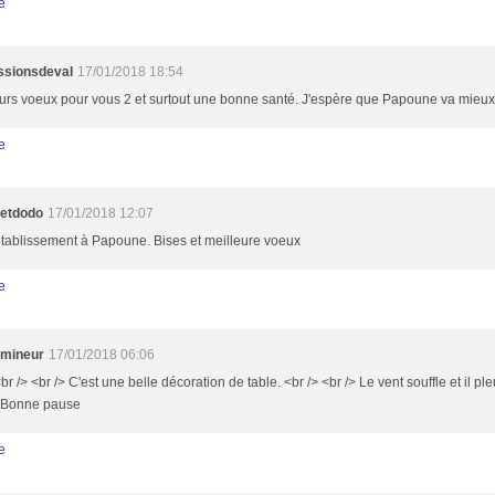
e
ssionsdeval
17/01/2018 18:54
urs voeux pour vous 2 et surtout une bonne santé. J'espère que Papoune va mieux
e
eetdodo
17/01/2018 12:07
tablissement à Papoune. Bises et meilleure voeux
e
e mineur
17/01/2018 06:06
br /> <br /> C'est une belle décoration de table. <br /> <br /> Le vent souffle et il pl
> Bonne pause
e