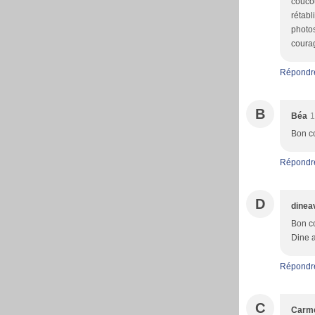
coucou
rétabl
photos
courag
Répondr
B
Béa
1
Bon co
Répondr
D
dinea
Bon co
Dine 
Répondr
C
Carme