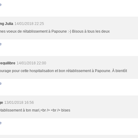
e
ng Julia
14/01/2018 22:25
es voeux de rétablissement à Papoune :-) Bisous à tous les deux
e
requilibre
14/01/2018 22:00
urage pour cette hospitalisation et bon rétablissement à Papoune. À bientôt
e
ge
13/01/2018 16:56
tablissement à ton mari,<br /> <br /> bises
e