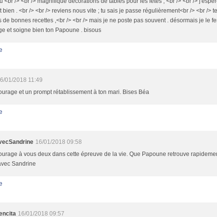
 <br /> <br /> magnifique décorations de tables pour les fêtes ; <br /> <br /> j'es
it bien . <br /> <br /> reviens nous vite ; tu sais je passe régulièrement<br /> <br /> te 
 de bonnes recettes ,<br /> <br /> mais je ne poste pas souvent . désormais je le fer
e et soigne bien ton Papoune . bisous
e
6/01/2018 11:49
urage et un prompt rétablissement à ton mari. Bises Béa
e
vecSandrine
16/01/2018 09:58
urage à vous deux dans cette épreuve de la vie. Que Papoune retrouve rapidement
avec Sandrine
e
ncita
16/01/2018 09:57