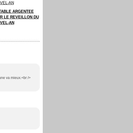
TABLE ARGENTEE
R LE REVEILLON DU
VEL-AN
oune va mieux.<br />