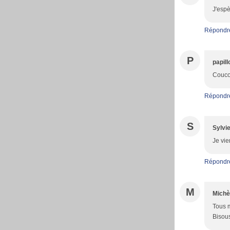
J'esp
Répondr
P
papil
Coucou
Répondr
S
Sylvi
Je vie
Répondr
M
Michè
Tous 
Bisou