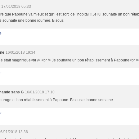
17/01/2018 05:33
re que Papoune va mieux et qu'il est sorti de l'hopital !! Je lui souhaite un bon rétab
te souhaite une bonne journée. Bisous
e
ine
16/01/2018 19:34
le était magnifique<br /> <br /> Je souhaite un bon rétablissement à Papoune<br />
e
mande sans G
16/01/2018 17:10
ourage et bon rétablissement à Papoune. Bisous et bonne semaine.
e
6/01/2018 13:36