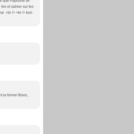
père que Papoune se
lire et saliver sur tes
ai .<br /> <br /> bon
 la forme! Bises,