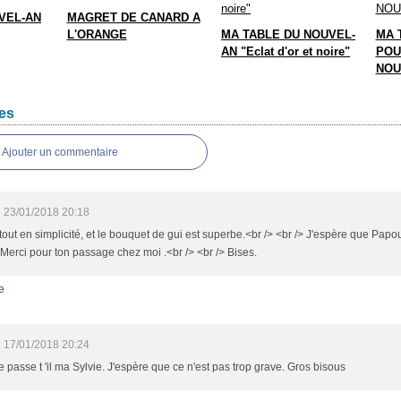
VEL-AN
MAGRET DE CANARD A
L'ORANGE
MA TABLE DU NOUVEL-
MA 
AN "Eclat d'or et noire"
POU
NOU
es
Ajouter un commentaire
23/01/2018 20:18
tout en simplicité, et le bouquet de gui est superbe.<br /> <br /> J'espère que Pap
 Merci pour ton passage chez moi .<br /> <br /> Bises.
e
17/01/2018 20:24
 passe t 'il ma Sylvie. J'espère que ce n'est pas trop grave. Gros bisous