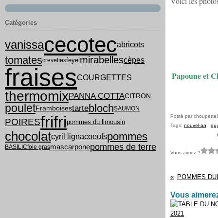
Voici les photos
Catégories
cecotec
vanissa
abricots
tomates
mirabelles
cèpes
feyel
crevettes
fraises
Papoune et Ch
COURGETTES
thermomix
PANNA COTTA
CITRON
poulet
bloch
tarte
Framboises
SAUMON
frifri
Posté par choupette
POIRES
pommes du limousin
Tags:
nouvel-an
,
gu
chocolat
pommes
cyril lignac
oeufs
pommes de terre
mascarpone
BASILIC
foie gras
Vous aimez ?
Vous aimerez