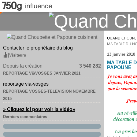
QUAND CHOUPET
MA TABLE DU NO
Contacter le propriétaire du blog
13 janvier 2018
Visiteurs
MA TABLE D
Depuis la création
3 540 282
PAPOUNE
REPORTAGE ViàVOSGES JANVIER 2021
Je vous avez a
depuis, Papoun
reportage via-vosges
que la semaine
REPORTAGE VOSGES-TELEVISION NOVEMBRE
2015
J'esp
» Cliquez ici pour voir la vidéo
»
Au réveill
Derniers commentaires
décoration a
Un gros bou