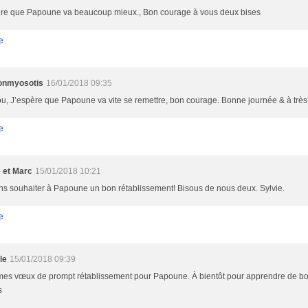
ère que Papoune va beaucoup mieux., Bon courage à vous deux bises
e
lonmyosotis
16/01/2018 09:35
, J’espère que Papoune va vite se remettre, bon courage. Bonne journée & à très 
e
e et Marc
15/01/2018 10:21
ns souhaiter à Papoune un bon rétablissement! Bisous de nous deux. Sylvie.
e
le
15/01/2018 09:39
mes vœux de prompt rétablissement pour Papoune. À bientôt pour apprendre de bo
s