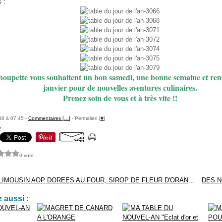
 :
oupette vous souhaitent un bon samedi, une bonne semaine et rend
janvier pour de nouvelles aventures culinaires.
Prenez soin de vous et à très vite !!
88 à 07:45 -
Commentaires [
…
]
- Permalien [
#
]
y
0 vote
POMMES DULIMOUSIN AOP DOREES AU FOUR, SIROP DE FLEUR D'ORANGER ET GLACE CARAMEL
 aussi :