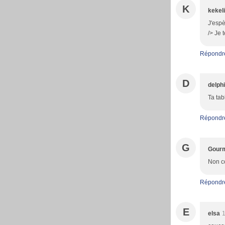
K
kekeli
J'espè
/> Je 
Répondr
D
delph
Ta tab
Répondr
G
Gour
Non c
Répondr
E
elsa
1