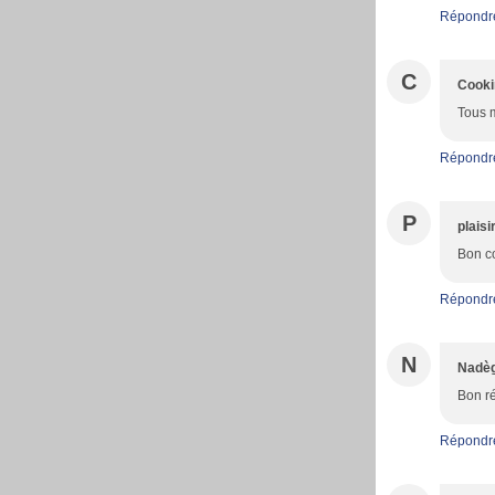
Répondr
C
Cooki
Tous m
Répondr
P
plaisi
Bon co
Répondr
N
Nadè
Bon ré
Répondr