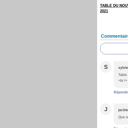
TABLE DU NOU
2021
Commentair
S
sylvie
Table 
<br />
Répondr
J
jackie
Que se