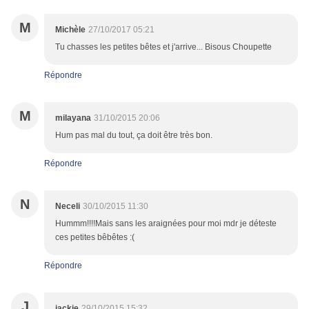
M
Michèle
27/10/2017 05:21
Tu chasses les petites bêtes et j'arrive... Bisous Choupette
Répondre
M
milayana
31/10/2015 20:06
Hum pas mal du tout, ça doit être très bon.
Répondre
N
Neceli
30/10/2015 11:30
Hummm!!!!Mais sans les araignées pour moi mdr je déteste
ces petites bêbêtes :(
Répondre
J
jackie
29/10/2015 15:32