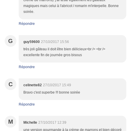
crème de marrons). j'ai testé également les gâteaux
magiques mais celui à l'abricot / romarin m'interpelle. Bonne
soirée.
Répondre
G
guy59600
27/10/2017 15:56
très joli gâteau il doit être bien délicieux<br /> <br />
excellente fin de journée gros bisous
Répondre
C
celinette82
27/10/2017 15:49
Bravo c'est superbe !!! bonne soirée
Répondre
M
Michelle
27/10/2017 12:39
une version gourmande à la crème de marrons et bien décoré