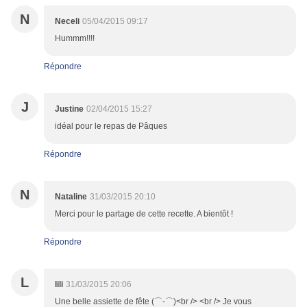
N
Neceli
05/04/2015 09:17
Hummm!!!!
Répondre
J
Justine
02/04/2015 15:27
idéal pour le repas de Pâques
Répondre
N
Nataline
31/03/2015 20:10
Merci pour le partage de cette recette. A bientôt !
Répondre
L
lili
31/03/2015 20:06
Une belle assiette de fête (⌒-⌒)<br /> <br /> Je vous