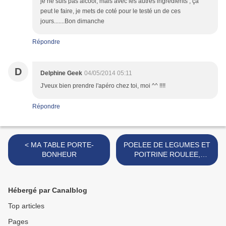
je ne suis pas alcool, mais avec les autres ingrédients , ça
peut le faire, je mets de coté pour le testé un de ces
jours.......Bon dimanche
Répondre
D
Delphine Geek
04/05/2014 05:11
J'veux bien prendre l'apéro chez toi, moi ^^ !!!!
Répondre
< MA TABLE PORTE-
POELEE DE LEGUMES ET
BONHEUR
POITRINE ROULEE,
OEUFS POCHES >
Hébergé par Canalblog
Top articles
Pages