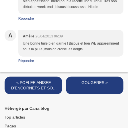
bien appétissant ! merci pour la recette.<br /> <br /> Très bon
début de week-end ; bisous bisoussssss - Nicole
Répondre
A
Amélie
26/04/2013 06:39
Une bonne tuile bien garnie ! Bisous et bon WE apparemment
sous la pluie, mais on croise les doigts.
Répondre
< POELEE ANISEE
GOUGERES >
D'ENCORNETS ET SON
GATEAU AU PIMENT
D'ESPELETTE
Hébergé par Canalblog
Top articles
Pages