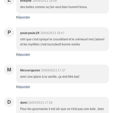
E
evelyne
26/04/2013 18:59
des tuilles comme sa j'en veut bien humm!! bisou
Répondre
P
pouicpouic29
26/04/2013 18:47
ohh que c'est sympa! le croustillant et le crémeux! moi j'adore!
et les myrtilles c'est succulent! bonne soirée
Répondre
M
Messergaster
26/04/2013 17:37
avec une glace à la vanille, ça doit être top!
Répondre
D
domi
26/04/2013 17:18
Pour les gourmands il est sûr que ce n'est pas une tuile...bien