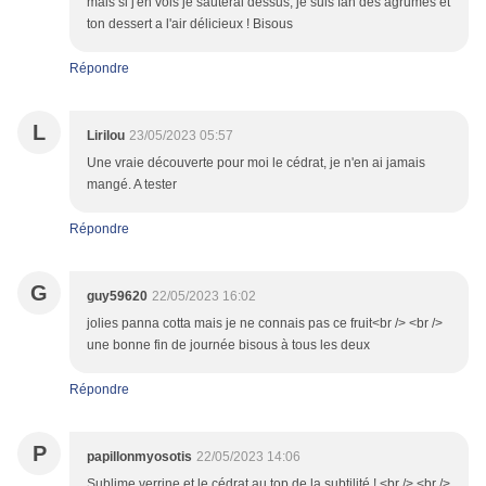
mais si j'en vois je sauterai dessus, je suis fan des agrumes et
ton dessert a l'air délicieux ! Bisous
Répondre
L
Lirilou
23/05/2023 05:57
Une vraie découverte pour moi le cédrat, je n'en ai jamais
mangé. A tester
Répondre
G
guy59620
22/05/2023 16:02
jolies panna cotta mais je ne connais pas ce fruit<br /> <br />
une bonne fin de journée bisous à tous les deux
Répondre
P
papillonmyosotis
22/05/2023 14:06
Sublime verrine et le cédrat au top de la subtilité ! <br /> <br />