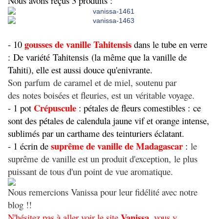
Nous avons reçus 3 produits :
gousses de vanille Tahitensis
- 10
dans le tube en verre
:
De variété Tahitensis (la même que la vanille de
Tahiti), elle est aussi douce qu'enivrante.
Son parfum de caramel et de miel, soutenu par
des notes boisées et fleuries, est un véritable voyage.
Crépuscule
- 1 pot
: pétales de fleurs comestibles :
ce
sont des pétales de calendula jaune vif et orange intense,
sublimés par un carthame des teinturiers éclatant.
suprême de vanille de Madagascar
- 1 écrin de
:
le
suprême de vanille est un produit d'exception, le plus
puissant de tous d'un point de vue aromatique.
Nous remercions Vanissa pour leur fidélité avec notre
blog !!
Vanissa
N'hésitez pas à aller voir le site
, vous y