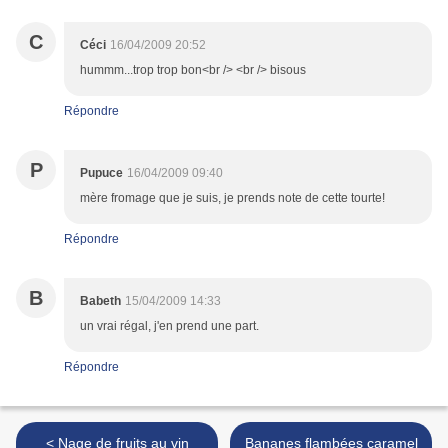
C
Céci
16/04/2009 20:52
hummm...trop trop bon<br /> <br /> bisous
Répondre
P
Pupuce
16/04/2009 09:40
mère fromage que je suis, je prends note de cette tourte!
Répondre
B
Babeth
15/04/2009 14:33
un vrai régal, j'en prend une part.
Répondre
< Nage de fruits au vin
Bananes flambées caramel