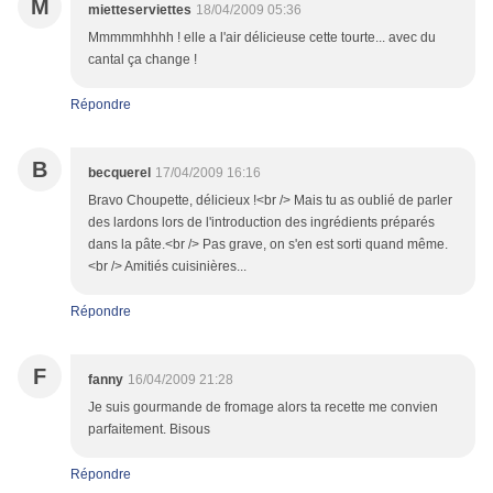
M
mietteserviettes
18/04/2009 05:36
Mmmmmhhhh ! elle a l'air délicieuse cette tourte... avec du
cantal ça change !
Répondre
B
becquerel
17/04/2009 16:16
Bravo Choupette, délicieux !<br /> Mais tu as oublié de parler
des lardons lors de l'introduction des ingrédients préparés
dans la pâte.<br /> Pas grave, on s'en est sorti quand même.
<br /> Amitiés cuisinières...
Répondre
F
fanny
16/04/2009 21:28
Je suis gourmande de fromage alors ta recette me convien
parfaitement. Bisous
Répondre