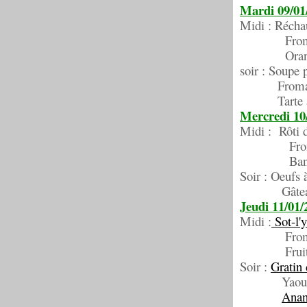
Mardi 09/01
Midi : Réchau
Froma
Oran
soir : Soupe
Froma
Tarte au
Mercredi 10
Midi : Rôti d
Froma
Bana
Soir : Oeufs 
Gâteau 
Jeudi 11/01/
Midi :
Sot-l'y
Froma
Frui
Soir :
Gratin 
Yaour
Anan