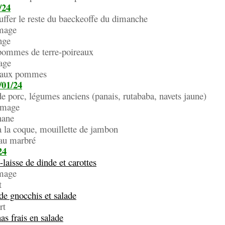
/24
ffer le reste du baeckeoffe du dimanche
ge
ge
 pommes de terre-poireaux
ge
x pommes
/01/24
e porc, légumes anciens (panais, rutababa, navets jaune)
ge
ne
à la coque, mouillette de jambon
marbré
24
-laisse de dinde et carottes
ge
t
de gnocchis et salade
t
as frais en salade