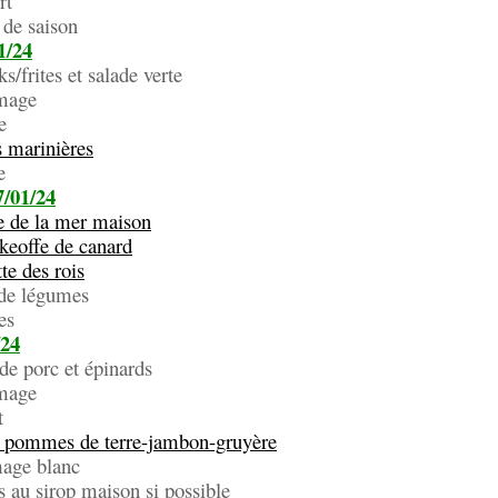
t
 saison
1/24
s/frites et salade verte
ge
e
 marinières
e
/01/24
e de la mer maison
keoffe de canard
te des rois
 de légumes
s
/24
de porc et épinards
ge
t
 pommes de terre-jambon-gruyère
 blanc
sirop maison si possible