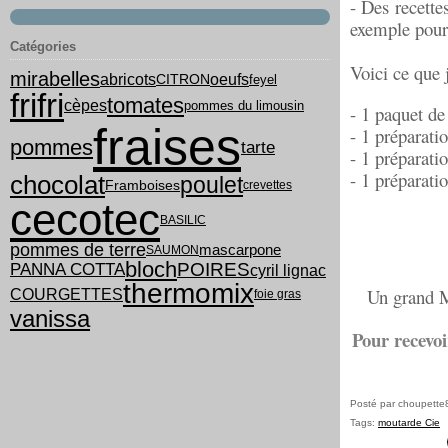
- Des recette
exemple pour 
Catégories
Voici ce que j
mirabelles
abricots
oeufs
feyel
CITRON
frifri
tomates
cèpes
pommes du limousin
- 1 paquet d
fraises
- 1 préparati
pommes
tarte
- 1 préparati
- 1 préparati
chocolat
poulet
Framboises
crevettes
cecotec
BASILIC
pommes de terre
mascarpone
SAUMON
bloch
PANNA COTTA
POIRES
cyril lignac
thermomix
Un grand M
COURGETTES
foie gras
vanissa
Pour recevoi
Posté par choupette
Tags:
moutarde Cie