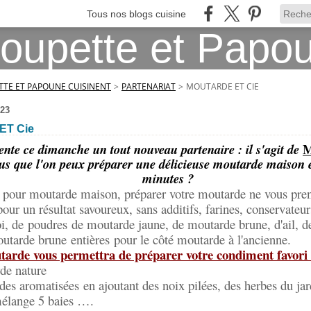
Tous nos blogs cuisine
TE ET PAPOUNE CUISINENT
>
PARTENARIAT
>
MOUTARDE ET CIE
23
T Cie
M
ente ce dimanche un tout nouveau partenaire : il s'agit de
us que l'on peux préparer une délicieuse moutarde maison 
minutes ?
 pour moutarde maison, préparer votre moutarde ne vous pre
pour un résultat savoureux, sans additifs, farines, conservate
i, de
poudres de moutarde jaune, de moutarde brune, d'ail, d
outarde brune entières pour le côté moutarde à l'ancienne.
arde vous permettra de préparer votre condiment favori 
rde nature
es aromatisées en ajoutant des noix pilées, des herbes du jard
mélange 5 baies ….