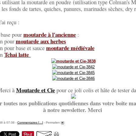
s utilisant la moutarde en poudre (utilisation type Colman's M
les fonds de tartes, quiches, panures, marinades sèches, dr
'ai reçu :
moutarde à l'ancienne
e base pour
:
moutarde aux herbes
on pour
moutarde médiévale
on pour base et sauce
Tchai latte
on
Moutarde et Cie
erci à
pour ce joli colis et hâte de tester d
r toutes nos publications quotidiennes dans votre boite mai
à notre newsletter. Merci
88 à 07:38 -
Commentaires [
…
]
- Permalien [
#
]