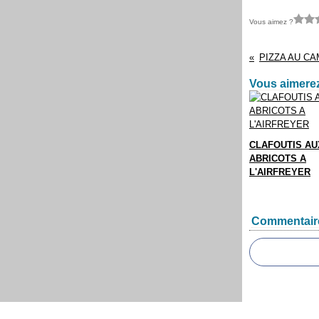
Vous aimez ?
Vous aimerez
CLAFOUTIS AU
ABRICOTS A
L'AIRFREYER
Commentair