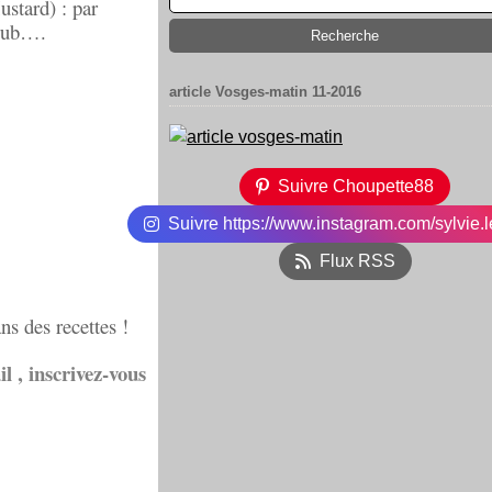
ustard) : par
y rub….
article Vosges-matin 11-2016
Suivre Choupette88
Suivre https://www.instagram.com/sylvie.l
Flux RSS
ans des recettes !
l , inscrivez-vous