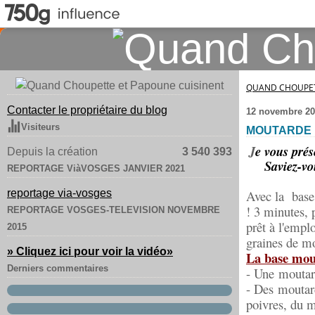
QUAND CHOUPET
Contacter le propriétaire du blog
12 novembre 20
Visiteurs
MOUTARDE E
J
e vous prés
Depuis la création
3 540 393
Saviez-vo
REPORTAGE ViàVOSGES JANVIER 2021
reportage via-vosges
Avec la base
! 3 minutes, 
REPORTAGE VOSGES-TELEVISION NOVEMBRE
prêt à l'emplo
2015
graines de m
» Cliquez ici pour voir la vidéo
»
La base mout
Derniers commentaires
- Une mouta
- Des moutard
poivres, du 