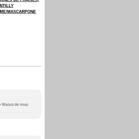
NTILLY
ME/MASCARPONE
 /> Bisous de nous