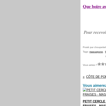
Que boire av
Pour recevoi
Posté par choupette
Tags:
mascarpone
,
f
Vous aimez ?
Vous aimerez
PETIT CERCLE
FRAISES - MA