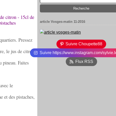
de citron - 15cl de
pistaches
article Vosges-matin 11-2016
quartiers. Pressez
Suivre Choupette88
e, le jus de citron
Suivre https://www.instagram.com/sylvie.l
u pineau. Faites
Flux RSS
 avec le
e et des pistaches,