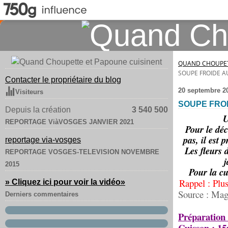
QUAND CHOUPET
SOUPE FROIDE A
Contacter le propriétaire du blog
20 septembre 2
Visiteurs
SOUPE FRO
Depuis la création
3 540 500
U
REPORTAGE ViàVOSGES JANVIER 2021
Pour le déc
pas, il est
reportage via-vosges
Les fleurs 
REPORTAGE VOSGES-TELEVISION NOVEMBRE
j
2015
Pour la cu
Rappel : Plu
» Cliquez ici pour voir la vidéo
»
Source : Mag
Derniers commentaires
Préparation
Cuisson : 1