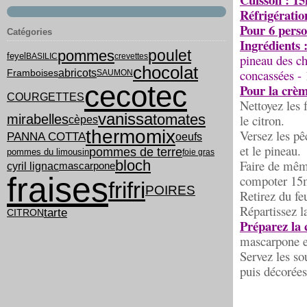
Réfrigératio
Pour 6 perso
Catégories
Ingrédients 
poulet
pommes
feyel
BASILIC
crevettes
pineau des cha
chocolat
concassées - 
abricots
Framboises
SAUMON
cecotec
Pour la crè
COURGETTES
Nettoyez les 
vanissa
tomates
mirabelles
le citron.
cèpes
thermomix
Versez les pê
PANNA COTTA
oeufs
et le pineau.
pommes de terre
pommes du limousin
foie gras
bloch
Faire de même
cyril lignac
mascarpone
fraises
compoter 15m
frifri
POIRES
Retirez du feu
Répartissez l
tarte
CITRON
Préparez la 
mascarpone et
Servez les so
puis décorées