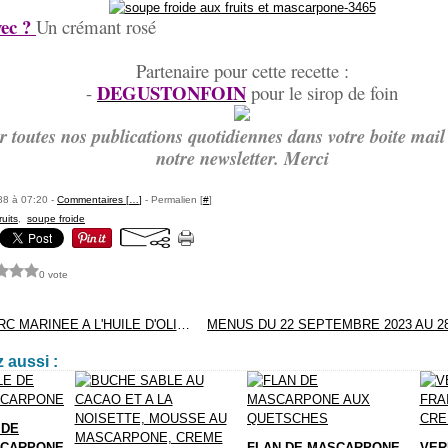
ec ?
Un crémant rosé
Partenaire pour cette recette :
DEGUSTONFOIN
-
pour le sirop de foin
r toutes nos publications quotidiennes dans votre boite mail 
notre newsletter. Merci
88 à 07:20 -
Commentaires [
…
]
- Permalien [
#
]
ruits
,
soupe froide
0 vote
CÔTE DE PORC MARINEE A L'HUILE D'OLIVE
 aussi :
 DE
SCARPONE
FLAN DE MASCARPONE
VER