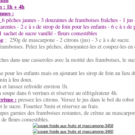
n : 1h + 4h
nnes :
:
6 pêches jaunes - 3 douzaines de framboises fraîches - 1 jus 
rentes - 2 c à s de sirop de foin pour les enfants - 6 c à s de 
1 sachet de sucre vanillé - fleurs comestibles
me
: 250g de mascarpone - 2 citrons (jus) - 3 c à s de sucre.
framboises. Pelez les pêches, dénoyautez-les et coupez-les en 
ches dans une casseroles avec la moitié des framboises, le sucr
 pour les enfants mais en ajoutant les sirop de foin au lieu d
in à feu doux.
 et laissez refroidir environ 1h.
a soupe dans 6 verrines et réservez au réfrigérateur 4h.
crème :
pressez les citrons. Versez le jus dans le bol du robot
 le sucre. Fouettez 5min et réservez au frais.
upes garnies des framboises restantes, de crème au mascarpon
 de fleurs comestibles.