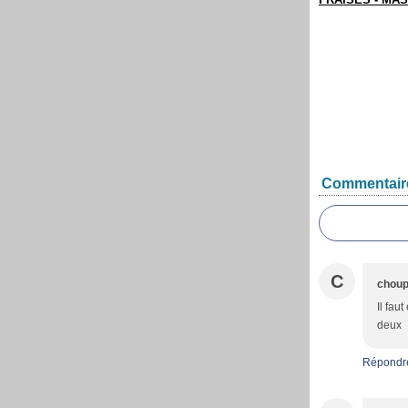
Commentair
C
choup
Il fau
deux
Répondr