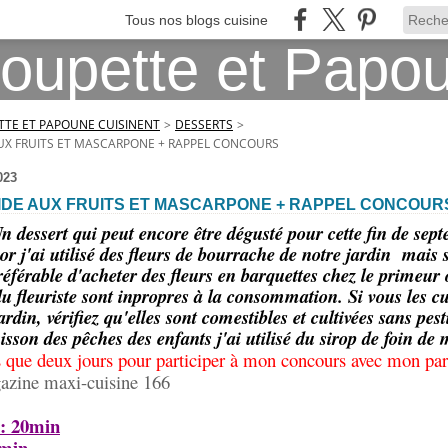
Tous nos blogs cuisine
TE ET PAPOUNE CUISINENT
>
DESSERTS
>
UX FRUITS ET MASCARPONE + RAPPEL CONCOURS
023
IDE AUX FRUITS ET MASCARPONE + RAPPEL CONCOUR
n dessert qui peut encore être dégusté pour cette fin de sep
or j'ai utilisé des fleurs de bourrache de notre jardin mais 
 préférable d'acheter des fleurs en barquettes chez le primeu
du fleuriste sont inpropres à la consommation. Si vous les cu
ardin, vérifiez qu'elles sont comestibles et cultivées sans pest
isson des pêches des enfants j'ai utilisé du sirop de foin de
s que deux jours pour participer à mon concours avec mon pa
azine maxi-cuisine 166
 : 20min
5min