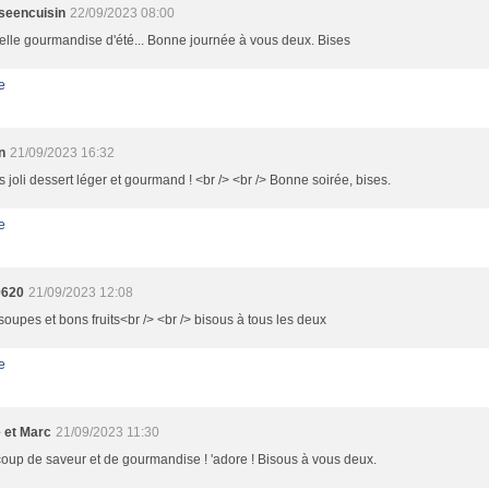
sseencuisin
22/09/2023 08:00
lle gourmandise d'été... Bonne journée à vous deux. Bises
e
n
21/09/2023 16:32
s joli dessert léger et gourmand ! <br /> <br /> Bonne soirée, bises.
e
9620
21/09/2023 12:08
 soupes et bons fruits<br /> <br /> bisous à tous les deux
e
e et Marc
21/09/2023 11:30
up de saveur et de gourmandise ! 'adore ! Bisous à vous deux.