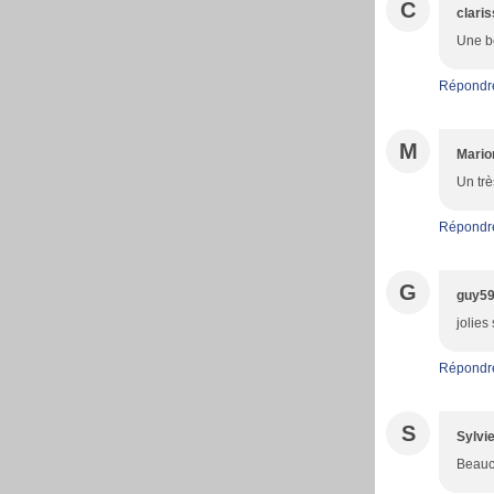
C
clari
Une be
Répondr
M
Mario
Un trè
Répondr
G
guy5
jolies
Répondr
S
Sylvi
Beauco