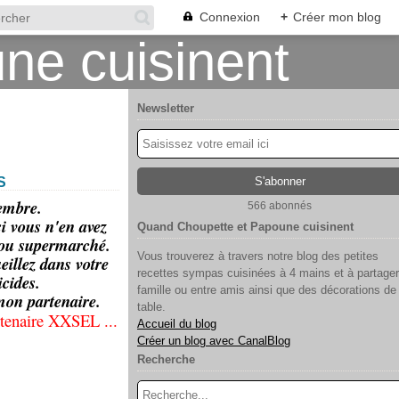
Connexion
+
Créer mon blog
Newsletter
S
tembre.
566 abonnés
si vous n'en avez
Quand Choupette et Papoune cuisinent
r ou supermarché.
Vous trouverez à travers notre blog des petites
eillez dans votre
recettes sympas cuisinées à 4 mains et à partager
icides.
famille ou entre amis ainsi que des décorations de
 mon partenaire.
table.
rtenaire XXSEL ...
Accueil du blog
Créer un blog avec CanalBlog
Recherche