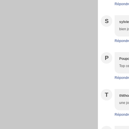
Répondr
S
sylvie
bien j
Répondr
P
Poupo
Top ce
Répondr
T
thith
une jo
Répondr