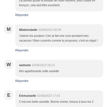
j'ai jamais goûté le poulpe de cette manière, plus coupé en
tronçon, cela doit être excellent
Répondre
M
Minimirabelle
03/08/2023 06:09
J'adore les poulpes ! j'en ai fait une cure pendant mes
vacances ! Bien cuisinés comme tu proposes, c'est un régal !
Répondre
W
wattoote
02/08/2023 18:14
très appétissante cette assiette
Répondre
E
Emmanuelle
02/08/2023 17:43
C'est une belle assiette. Bonne soirée, bisous à tous les 2