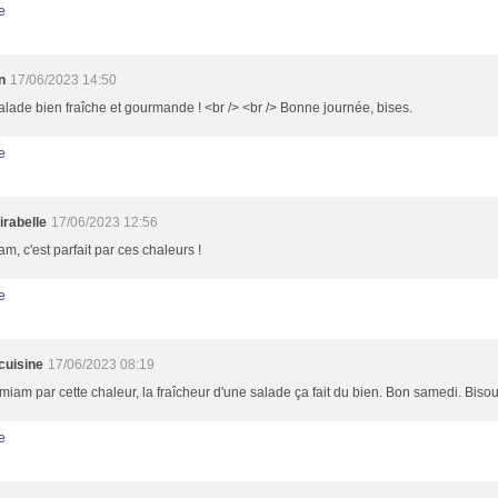
e
n
17/06/2023 14:50
lade bien fraîche et gourmande ! <br /> <br /> Bonne journée, bises.
e
irabelle
17/06/2023 12:56
m, c'est parfait par ces chaleurs !
e
cuisine
17/06/2023 08:19
iam par cette chaleur, la fraîcheur d'une salade ça fait du bien. Bon samedi. Biso
e