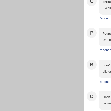
C
christ
Excell
Répondr
P
Poupo
Une bo
Répondr
B
bree1
elle e
Répondr
C
Chris
Jolim