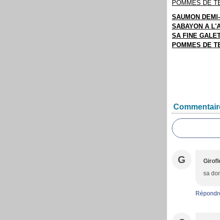
SAUMON DEMI-
SABAYON A L'A
SA FINE GALE
POMMES DE T
Commentair
G
Girofl
sa don
Répondr