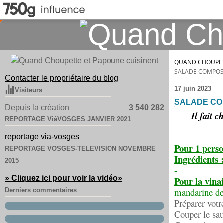
QUAND CHOUPET
SALADE COMPOS
Contacter le propriétaire du blog
17 juin 2023
Visiteurs
SALADE CO
Depuis la création
3 540 282
Il fait 
REPORTAGE ViàVOSGES JANVIER 2021
reportage via-vosges
Pour 1 perso
REPORTAGE VOSGES-TELEVISION NOVEMBRE
Ingrédients 
2015
-
» Cliquez ici pour voir la vidéo
»
Pour la vina
mandarine de 
Derniers commentaires
Préparer votr
Couper le sa