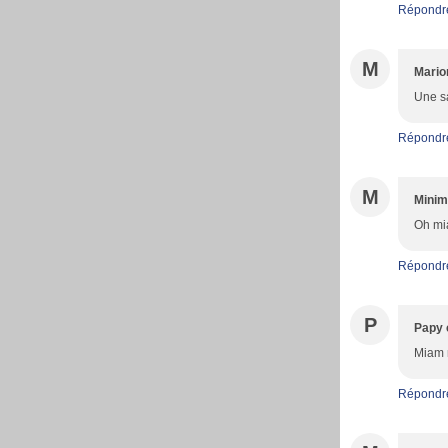
Répondr
M
Mario
Une sa
Répondr
M
Minim
Oh mia
Répondr
P
Papy 
Miam m
Répondr