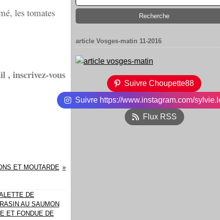
umé, les tomates
article Vosges-matin 11-2016
l , inscrivez-vous
Suivre Choupette88
Suivre https://www.instagram.com/sylvie.l
Flux RSS
ONS ET MOUTARDE