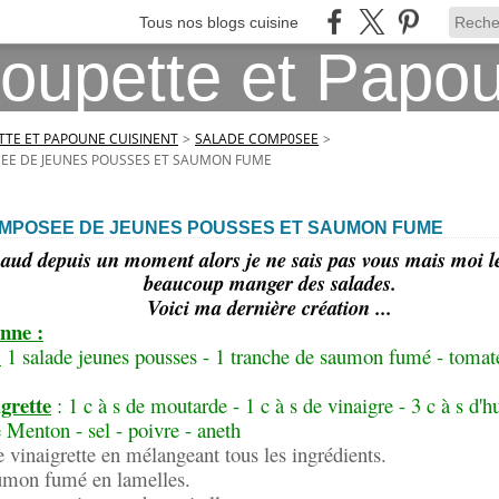
Tous nos blogs cuisine
TE ET PAPOUNE CUISINENT
>
SALADE COMP0SEE
>
EE DE JEUNES POUSSES ET SAUMON FUME
MPOSEE DE JEUNES POUSSES ET SAUMON FUME
chaud depuis un moment alors je ne sais pas vous mais moi l
beaucoup manger des salades.
Voici ma dernière création ...
nne :
:
1 salade jeunes pousses - 1 tranche de saumon fumé - tomate
igrette
: 1 c à s de moutarde - 1 c à s de vinaigre - 3 c à s d'hu
Menton - sel - poivre - aneth
e vinaigrette en mélangeant tous les ingrédients.
umon fumé en lamelles.