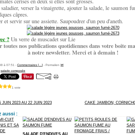
mates cerises en deux si elles sont grosses.
 saladier, verser la vinaigrette, ajouter la salade, le saumon f
elques câpres.
 et servir sur une assiette. Saupoudrer d'un peu d'aneth.
ec ?
Un verre de muscadet sur Lie
r toutes nos publications quotidiennes dans votre boite mai
à notre newsletter. Merci et à demain !
88 à 07:51 -
Commentaires [
…
]
- Permalien [
#
]
,
salade composée
1 vote
JUIN 2023 AU 22 JUIN 2023
CAKE JAMBON; CORNICH
 aussi :
SALADE D'ENDIVES AU