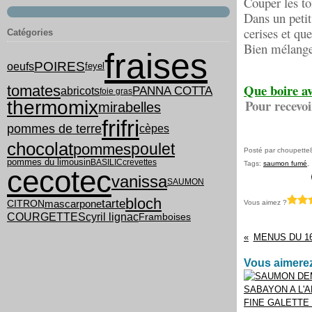
Couper les to
Dans un petit
cerises et qu
Catégories
Bien mélanger
fraises
POIRES
oeufs
feyel
Que boire av
tomates
PANNA COTTA
abricots
foie gras
Pour recevoi
thermomix
mirabelles
frifri
pommes de terre
cèpes
chocolat
poulet
pommes
Posté par choupette
pommes du limousin
BASILIC
crevettes
Tags:
saumon fumé
cecotec
vanissa
SAUMON
bloch
tarte
mascarpone
Vous aimez ?
CITRON
COURGETTES
cyril lignac
Framboises
MENUS DU 16 
Vous aimerez