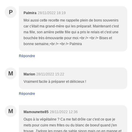
P
Palmira
28/11/2022 18:19
Moi aussi cette recette me rappelle plein de bons souvenirs
car c'était ma grand-mère qui les préparait. Maintenant c'est
ma fille, son arrière petite fille qui a pris le relais et c'est une
bouchée très émouvante pour moi.<br /> <br /> Bises et
bonne semaine,<br /> <br /> Palmira
Répondre
M
Marion
28/11/2022 15:22
Vraiment facile à préparer et délicieux !
Répondre
M
Mamounette85
28/11/2022 12:36
Oups à la végétaline ? Ca me fait drôle car c'est ce que je
mets pour cuire mes frites ou du blanc de boeuf quand j'en
trouve. J'adore les roses de sable sinon mais on en mange et