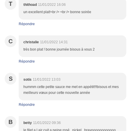
T
thithoad
11/01/2022 16:06
un excellent plat!<br /> <br /> bonne soirée
Répondre
C
christalie
11/01/2022 14:31
très bon plat ! bonne journée bisous à vous 2
Répondre
S
sotis
11/01/2022 13:03
hummm cette petite sauce me met en appétit!!!bisous et mes
meilleurs vœux pour cette nouvelle année
Répondre
B
betty
11/01/2022 09:36
le filet a l air cuit a peine rosé , nickel , bravoooooooooooo ,