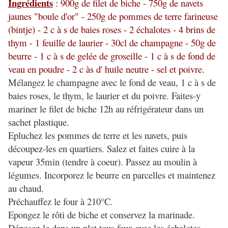
Ingrédients
: 900g de filet de biche - 750g de navets
jaunes "boule d'or" - 250g de pommes de terre farineuse
(bintje) - 2 c à s de baies roses - 2 échalotes - 4 brins de
thym - 1 feuille de laurier - 30cl de champagne - 50g de
beurre - 1 c à s de gelée de groseille - 1 c à s de fond de
veau en poudre - 2 c às d' huile neutre - sel et poivre.
Mélangez le champagne avec le fond de veau, 1 c à s de
baies roses, le thym, le laurier et du poivre. Faites-y
mariner le filet de biche 12h au réfrigérateur dans un
sachet plastique.
Epluchez les pommes de terre et les navets, puis
découpez-les en quartiers. Salez et faites cuire à la
vapeur 35min (tendre à coeur). Passez au moulin à
légumes. Incorporez le beurre en parcelles et maintenez
au chaud.
Préchauffez le four à 210°C.
Epongez le rôti de biche et conservez la marinade.
Déposez-le dans un plat tous feux avec les échalotes