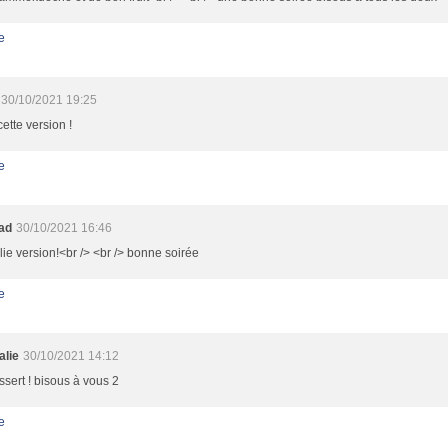
e
30/10/2021 19:25
cette version !
e
oad
30/10/2021 16:46
lie version!<br /> <br /> bonne soirée
e
alie
30/10/2021 14:12
essert ! bisous à vous 2
e