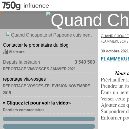
QUAND CHOUPET
FLAMMEKUECHE 
Contacter le propriétaire du blog
30 octobre 2021
Visiteurs
FLAMMEKUE
Depuis la création
3 540 500
REPORTAGE ViàVOSGES JANVIER 2021
Nous a
Préchauffer l
reportage via-vosges
Prendre un f
REPORTAGE VOSGES-TELEVISION NOVEMBRE
Dans un petit
2015
Verser cette 
» Cliquez ici pour voir la vidéo
»
Ajouter des q
Saupoudrer d
Derniers commentaires
Enfourner po