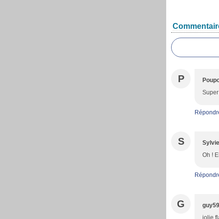
Commentair
P
Poupo
Super 
Répondr
S
Sylvi
Oh ! 
Répondr
G
guy5
jolie 