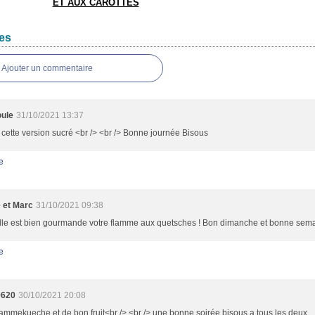
ET AUX CAROTTES
es
Ajouter un commentaire
ule
31/10/2021 13:37
cette version sucré <br /> <br /> Bonne journée Bisous
e
e et Marc
31/10/2021 09:38
Elle est bien gourmande votre flamme aux quetsches ! Bon dimanche et bonne sema
e
9620
30/10/2021 20:08
flammekueche et de bon fruit<br /> <br /> une bonne soirée bisous a tous les deux