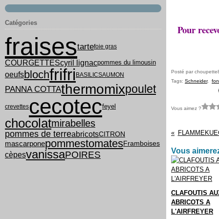
Catégories
Pour recevo
fraises
tarte
foie gras
COURGETTES
cyril lignac
pommes du limousin
frifri
bloch
Posté par choupette
oeufs
BASILIC
SAUMON
Tags:
Schneider
,
fon
thermomix
poulet
PANNA COTTA
cecotec
feyel
crevettes
Vous aimez ?
chocolat
mirabelles
pommes de terre
FLAMMEKUE
abricots
CITRON
pommes
tomates
mascarpone
Framboises
Vous aimerez
vanissa
POIRES
cèpes
CLAFOUTIS AU
ABRICOTS A
L'AIRFREYER