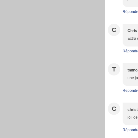
Répondr
C
Chris
Extra 
Répondr
T
thith
une jo
Répondr
C
christ
joli d
Répondr