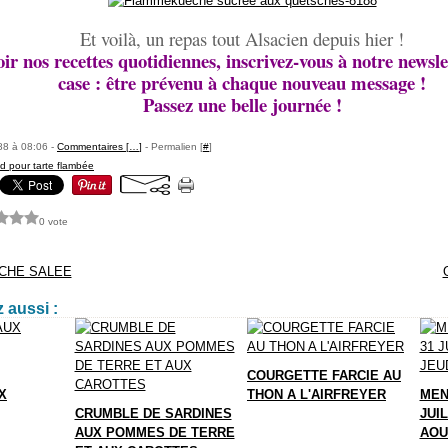
Et voilà, un repas tout Alsacien depuis hier !
ir nos recettes quotidiennes, inscrivez-vous à notre newsle
case : être prévenu à chaque nouveau message !
Passez une belle journée !
88 à 08:06 -
Commentaires [
…
]
- Permalien [
#
]
d pour tarte flambée
0 vote
CHE SALEE
 aussi :
COURGETTE FARCIE AU
X
THON A L'AIRFREYER
MEN
CRUMBLE DE SARDINES
JUIL
AUX POMMES DE TERRE
AOU