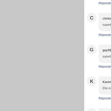
Répondr
C
christ
superb
Répondr
G
guy5
superb
Répondr
K
Kare
Elle e
Répondr