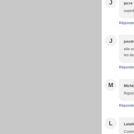
J
jacre
superb
Répondr
J
josett
elle e
les d
Répondr
M
Michè
Rigolo
Répondr
L
Latab
Comme 