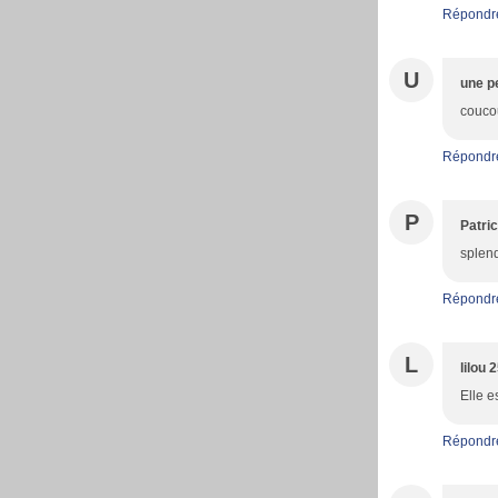
Répondr
U
une pe
coucou
Répondr
P
Patric
splend
Répondr
L
lilou 
Elle e
Répondr