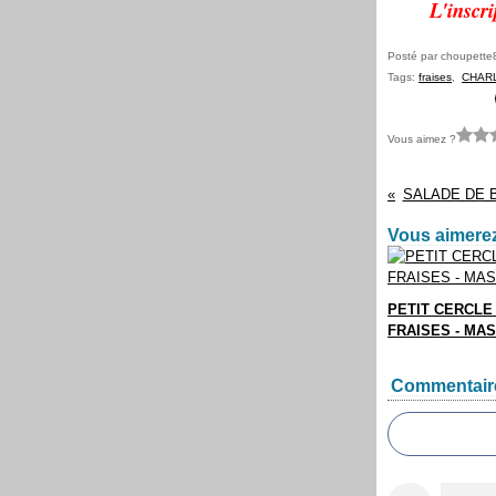
L'inscri
Posté par choupette
Tags:
fraises
,
CHAR
Vous aimez ?
SALADE DE 
Vous aimerez
PETIT CERCLE
FRAISES - MA
Commentair