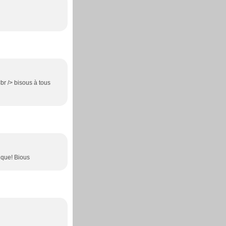
br /> bisous à tous
fique! Bious