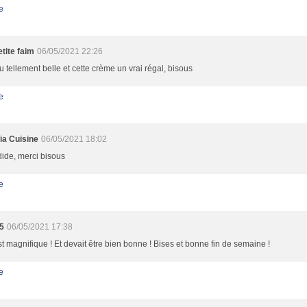
e
tite faim
06/05/2021 22:26
 tellement belle et cette crème un vrai régal, bisous
e
ia Cuisine
06/05/2021 18:02
ide, merci bisous
e
25
06/05/2021 17:38
st magnifique ! Et devait être bien bonne ! Bises et bonne fin de semaine !
e