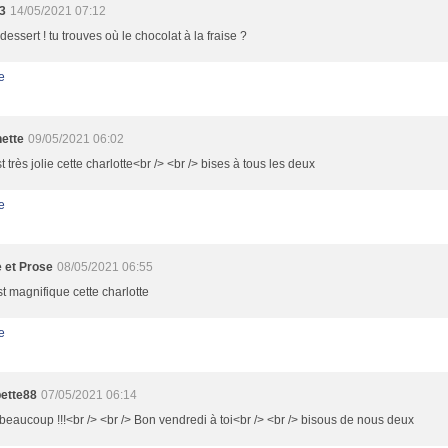
3
14/05/2021 07:12
dessert ! tu trouves où le chocolat à la fraise ?
e
nette
09/05/2021 06:02
st très jolie cette charlotte<br /> <br /> bises à tous les deux
e
 et Prose
08/05/2021 06:55
st magnifique cette charlotte
e
ette88
07/05/2021 06:14
beaucoup !!!<br /> <br /> Bon vendredi à toi<br /> <br /> bisous de nous deux