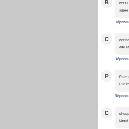
B
bree1
super 
Répondr
C
corin
elle e
Répondr
P
Plume
Elle e
Répondr
C
choup
Merci 