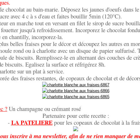
ques.
 le chocolat au bain-marie. Déposez les jaunes d'oeufs dans le
ucre avec 4 c à s d'eau et faites bouillir 5min (120°C).
teur en marche tout en versant en filet le sirop de sucre bouill
fouetter jusqu'à refroidissement. Incorporez le chocolat fondu
 en chantilly, incorporez-la.
plus belles fraises pour le décor et découpez les autres en m
moule rond ou à charlotte avec un disque de papier sulfurisé. T
ule de biscuits. Remplissez-le en alternant des couches de cr
de biscuits. Egalisez la surface et réfrigérez 8h.
arlotte sur un plat à service.
orée des fraises restantes, de copeaux de chocolat et de décor
ec ?
Un champagne ou crémant rosé
Partenaire pour cette recette :
LA PATELIERE
-
pour les copeaux de chocolat à la frai
ous inscrire à ma newsletter, afin de ne rien manquer de me