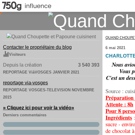
QUAND CHOUPET
Contacter le propriétaire du blog
6 mai 2021
Visiteurs
CHARLOTTE
Nous avion
Depuis la création
3 540 393
Vous p
REPORTAGE ViàVOSGES JANVIER 2021
C'est un dess
reportage via-vosges
Source : cuis
REPORTAGE VOSGES-TELEVISION NOVEMBRE
Préparation 
2015
Attente : 8h
» Cliquez ici pour voir la vidéo
»
Pour 8 perso
Derniers commentaires
Ingrédients
sucre - envir
de chocolat à