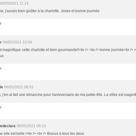
06/05/2021 11:14
e, j'aurais bien goûter à ta charlotte...bises et bonne journée
e
e
06/05/2021 10:59
st magnifique cette charlotte et bien gourmande!!<br /> <br /> bonne journée<br /> <
eux
e
le
06/05/2021 08:53
, j'en ai fait une dimanche pour l'anniversaire de ma petite-fille. La vôtre est magni
e
ledeclara
06/05/2021 08:10
elle est belle !<br /> <br /> Bisous à tous les deux