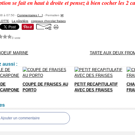
ption se fait en haut à droite et pensez à bien cocher les 2
88 à 07:50 -
Commentaires [
…
]
- Permalien [
#
]
LOTTE
,
La pâtelière
,
copeaux chocolat fraises
0 vote
BOEUF MARINE
TARTE AUX DEUX FRO
 aussi :
 DE
COUPE DE FRAISES AU
PETIT RECAPITULATIF
CHA
SCARPONE
PORTO
AVEC DES FRAISES
FRA
es
Ajouter un commentaire