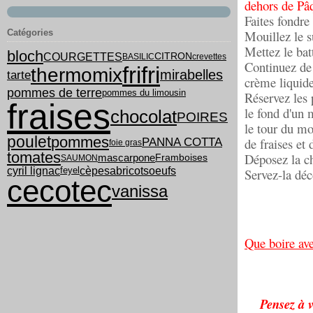
dehors de Pâ
Faites fondre
Catégories
Mouillez le s
Mettez le bat
bloch
COURGETTES
CITRON
BASILIC
crevettes
Continuez de 
frifri
thermomix
mirabelles
tarte
crème liquide
pommes de terre
pommes du limousin
Réservez les 
fraises
le fond d'un 
chocolat
POIRES
le tour du mo
poulet
pommes
PANNA COTTA
de fraises et 
foie gras
tomates
Déposez la ch
mascarpone
Framboises
SAUMON
cyril lignac
cèpes
abricots
oeufs
feyel
Servez-la déc
cecotec
vanissa
Que boire av
Pensez à v