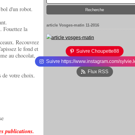
 bol d'un robot.
ant.
article Vosges-matin 11-2016
. Fouettez la
orceaux. Recouvrez
apissez le fond et
Suivre Choupette88
ème au chocolat,
Suivre https://www.instagram.com/sylvie.l
Flux RSS
s de votre choix.
se
s publications.