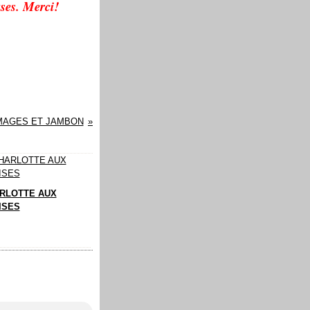
 cases. Merci!
MAGES ET JAMBON
RLOTTE AUX
ISES