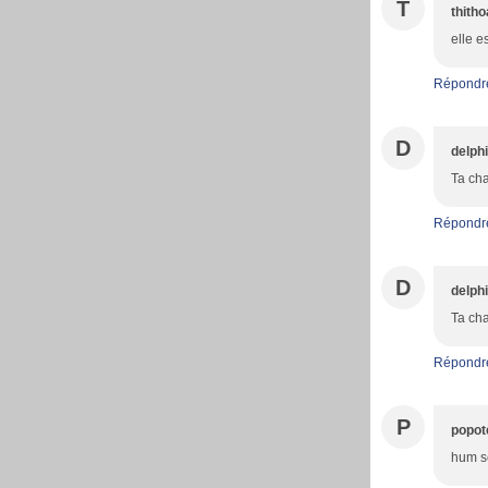
T
thith
elle e
Répondr
D
delph
Ta cha
Répondr
D
delph
Ta cha
Répondr
P
popot
hum se