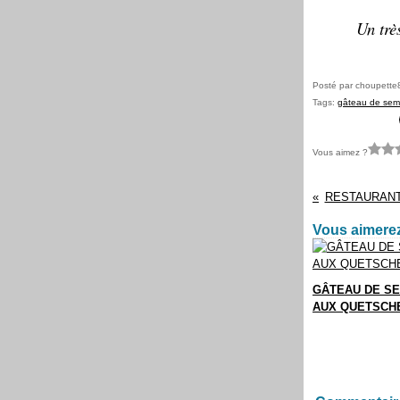
Un trè
Posté par choupette
Tags:
gâteau de sem
Vous aimez ?
RESTAURANT
Vous aimerez
GÂTEAU DE S
AUX QUETSCH