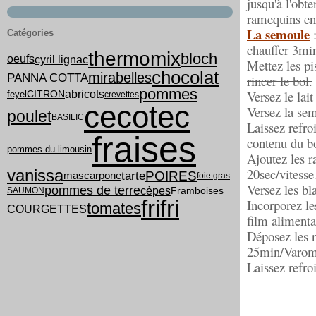
jusqu'à l'obt
ramequins en 
La semoule
:
Catégories
chauffer 3min
thermomix
bloch
cyril lignac
oeufs
Mettez les pi
chocolat
mirabelles
PANNA COTTA
rincer le bol.
pommes
Versez le lait
abricots
feyel
CITRON
crevettes
cecotec
Versez la sem
poulet
BASILIC
Laissez refro
fraises
contenu du bo
pommes du limousin
Ajoutez les r
20sec/vitesse
vanissa
tarte
POIRES
mascarpone
foie gras
Versez les bl
pommes de terre
cèpes
Framboises
SAUMON
frifri
Incorporez le
tomates
COURGETTES
film alimentai
Déposez les r
25min/Varoma
Laissez refroi