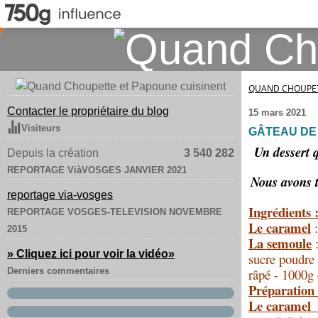
QUAND CHOUPET
Contacter le propriétaire du blog
15 mars 2021
Visiteurs
GÂTEAU DE
Un dessert 
Depuis la création
3 540 282
REPORTAGE ViàVOSGES JANVIER 2021
Nous avons t
reportage via-vosges
Ingrédients 
REPORTAGE VOSGES-TELEVISION NOVEMBRE
Le caramel
2015
La semoule
:
» Cliquez ici pour voir la vidéo
»
sucre poudre 
Derniers commentaires
râpé - 1000g 
Préparation 
Le caramel