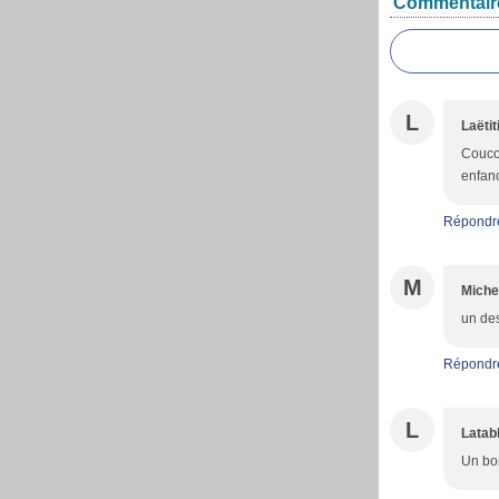
Commentair
L
Laëtit
Coucou
enfanc
Répondr
M
Miche
un de
Répondr
L
Latab
Un bon