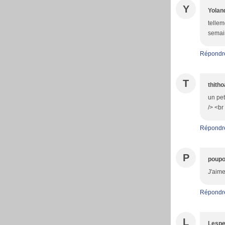
Y
Yolan
tellem
semain
Répondr
T
thith
un pet
/> <b
Répondr
P
poupo
J'aime
Répondr
L
Lespe