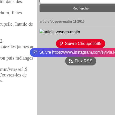
tôt dans des
 rhum, faites
article Vosges-matin 11-2016
upelle. Inutile de
2.
Suivre Choupette88
outez les jaunes au
Suivre https://www.instagram.com/sylvie.l
itron puis mélangez
Flux RSS
2min/vitesse3.5
 Couvrez-les de
s.