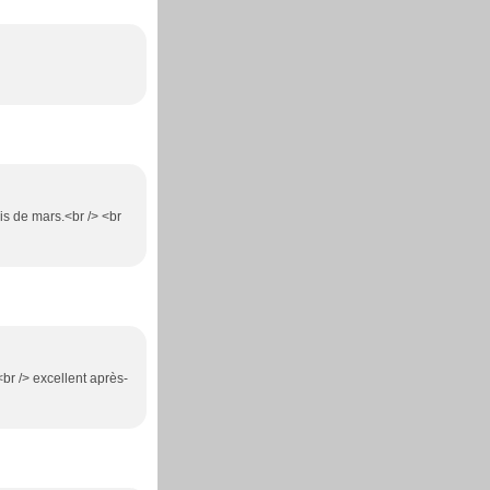
is de mars.<br /> <br
<br /> excellent après-