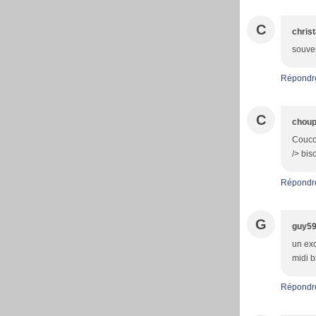
C
christ
souven
Répondr
C
choup
Coucou
/> bi
Répondr
G
guy5
un exc
midi b
Répondr