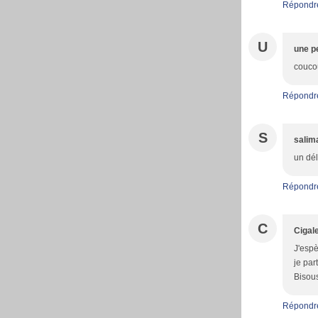
Répondr
U
une pe
coucou
Répondr
S
salim
un dél
Répondr
C
Cigale
J'espè
je par
Bisou
Répondr