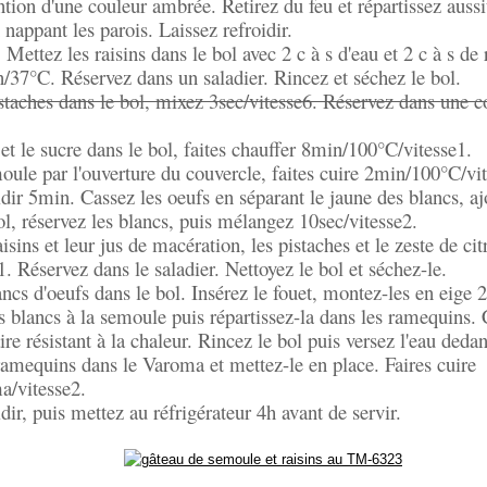
ention d'une couleur ambrée. Retirez du feu et répartissez aussi
nappant les parois. Laissez refroidir.
 Mettez les raisins dans le bol avec 2 c à s d'eau et 2 c à s de
/37°C. Réservez dans un saladier. Rincez et séchez le bol.
staches dans le bol, mixez 3sec/vitesse6. Réservez dans une co
 et le sucre dans le bol, faites chauffer 8min/100°C/vitesse1.
oule par l'ouverture du couvercle, faites cuire 2min/100°C/vit
idir 5min. Cassez les oeufs en séparant le jaune des blancs, aj
l, réservez les blancs, puis mélangez 10sec/vitesse2.
aisins et leur jus de macération, les pistaches et le zeste de c
1. Réservez dans le saladier. Nettoyez le bol et séchez-le.
ancs d'oeufs dans le bol. Insérez le fouet, montez-les en eige 
s blancs à la semoule puis répartissez-la dans les ramequins.
re résistant à la chaleur. Rincez le bol puis versez l'eau dedan
amequins dans le Varoma et mettez-le en place. Faires cuire
/vitesse2.
dir, puis mettez au réfrigérateur 4h avant de servir.