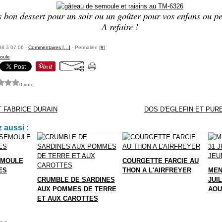
s bon dessert pour un soir ou un goûter pour vos enfans ou pet
A refaire !
88 à 07:06 -
Commentaires [
…
]
- Permalien [
#
]
oule
0 vote
 FABRICE DURAIN
DOS D'EGLEFIN ET PUR
 aussi :
EMOULE
COURGETTE FARCIE AU
ES
THON A L'AIRFREYER
MEN
CRUMBLE DE SARDINES
JUIL
AUX POMMES DE TERRE
AOU
ET AUX CAROTTES