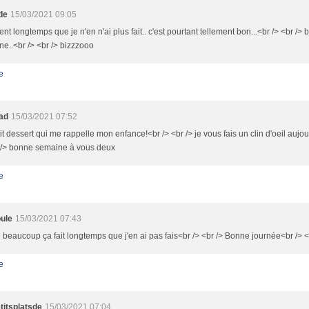
de
15/03/2021 09:05
ent longtemps que je n'en n'ai plus fait.. c'est pourtant tellement bon...<br /> <br />
e..<br /> <br /> bizzzooo
e
oad
15/03/2021 07:52
it dessert qui me rappelle mon enfance!<br /> <br /> je vous fais un clin d'oeil aujou
r /> bonne semaine à vous deux
e
ule
15/03/2021 07:43
 beaucoup ça fait longtemps que j'en ai pas fais<br /> <br /> Bonne journée<br /> <
e
titsplatsde
15/03/2021 07:04