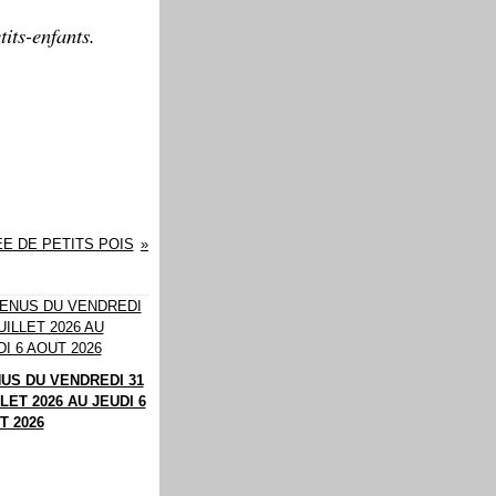
its-enfants.
EE DE PETITS POIS
US DU VENDREDI 31
LET 2026 AU JEUDI 6
T 2026