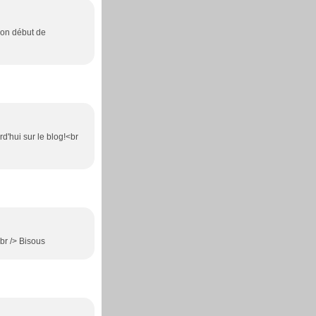
 bon début de
rd'hui sur le blog!<br
br /> Bisous