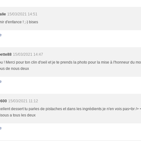
alie
15/03/2021 14:51
ir d'enfance ! ;-) bises
e
ette88
15/03/2021 14:47
 ! Merci pour ton clin d'oeil et je te prends la photo pour la mise à l'honneur du mo
sous de nous deux
e
9600
15/03/2021 11:12
ellent dessert tu parles de pistaches et dans les ingrédients je n'en vois pas<br /> 
isous a tous les deux
e