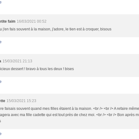
e
tite faim
16/03/2021 00:52
 j'en fais souvent à la maison, j'adore, le tien est à croquer, bisous
e
a
15/03/2021 21:13
icieux dessert ! bravo à tous les deux ! bises
e
tte
15/03/2021 15:23
re faisais souvent quand mes filles étaient à la maison. <br /> <br /> A refaire même
tagera avec ma fille cadette qui est tout près de chez moi. <br /> <br /> Bon après mi
s
e