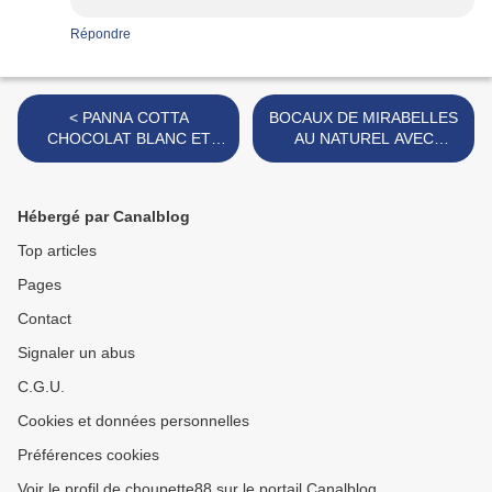
Répondre
< PANNA COTTA
BOCAUX DE MIRABELLES
CHOCOLAT BLANC ET
AU NATUREL AVEC
COULIS D'ABRICOTS
NOYAUX >
Hébergé par Canalblog
Top articles
Pages
Contact
Signaler un abus
C.G.U.
Cookies et données personnelles
Préférences cookies
Voir le profil de choupette88 sur le portail Canalblog