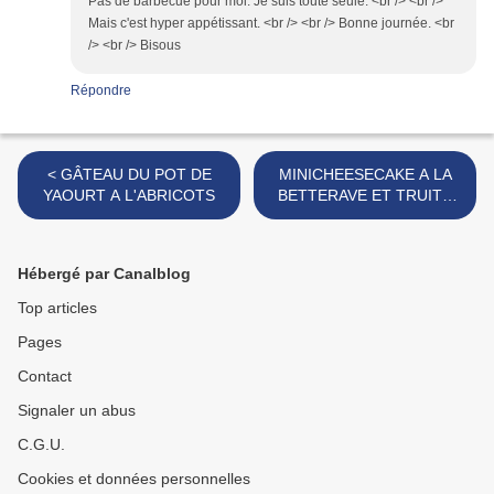
Pas de barbecue pour moi. Je suis toute seule. <br /> <br />
Mais c'est hyper appétissant. <br /> <br /> Bonne journée. <br
/> <br /> Bisous
Répondre
< GÂTEAU DU POT DE
MINICHEESECAKE A LA
YAOURT A L'ABRICOTS
BETTERAVE ET TRUITE
FUMEE >
Hébergé par Canalblog
Top articles
Pages
Contact
Signaler un abus
C.G.U.
Cookies et données personnelles