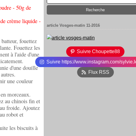
oudre - 50g de
 de crème liquide -
article Vosges-matin 11-2016
 batteur, fouettez
lante. Fouettez les
Suivre Choupette88
ment à l'aide d'une
licatement.
Suivre https://www.instagram.com/sylvie.l
nie d'une douille
Flux RSS
autres.
nir une couleur
s en morceaux.
z au chinois fin et
eau froide. Ajoutez
au robot et
ite les biscuits à