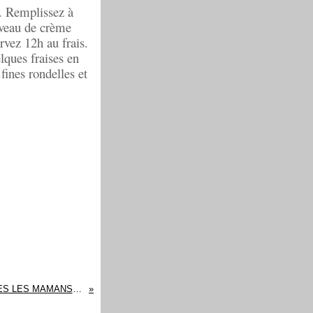
e. Remplissez à
uveau de crème
ervez 12h au frais.
lques fraises en
fines rondelles et
JOYEUSE FETE A TOUTES LES MAMANS DE FRANCE