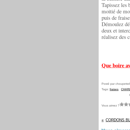
Tapissez les 
moitié de mou
puis de fraise
Démoulez déli
deux et interc
réalisez des c
Que boire av
Posté par choupette
Tags:
fraises
,
CHAR
Vous aimez ?