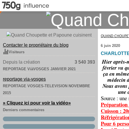
QUAND CHOUPET
Contacter le propriétaire du blog
6 juin 2020
Visiteurs
CHARLOTTE
Hier après-m
Depuis la création
3 540 393
février vu q
REPORTAGE ViàVOSGES JANVIER 2021
ça en même t
médecin du
reportage via-vosges
Nous avons p
REPORTAGE VOSGES-TELEVISION NOVEMBRE
une c
2015
Source : une r
» Cliquez ici pour voir la vidéo
»
Préparation 
Cuisson : 2
Derniers commentaires
Réfrigératio
Pour 6 perso