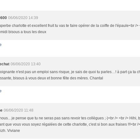
9600
06/06/2020 14:39
perbe charlotte et excellent fruit tu vas te faire opérer de la coiffe de l'épaule<br /> 
midi bisous a tous les deux
e
echat
06/06/2020 13:40
oignante n'est pas un emploi sans risque, je sais de quoi tu parles…! à part ça ta ch
ssante, bisous à vous deux et bonne fête des mères. Chantal
e
ne
06/06/2020 11:48
nous... je pense que tu ne seras pas sans revoir tes collègues ;-)<br /> <br /> Hihi, 
nt que vous vous soyez régalées de cette charlotte, c'est si bon aux fraises !!!<br 
izh. Viviane