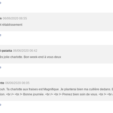
e
am
06/06/2020 06:55
t rétablissement
e
i-patatta
06/06/2020 06:42
ès jolie charlotte. Bon week-end à vous deux
e
tte
06/06/2020 06:05
h. Ta charlotte aux fraises est Magnifique. Je planterai bien ma cuillère dedans.
ion. <br /> <br /> Bonne journée. <br /> <br /> Prenez bien soin de vous. <br /> <br
e