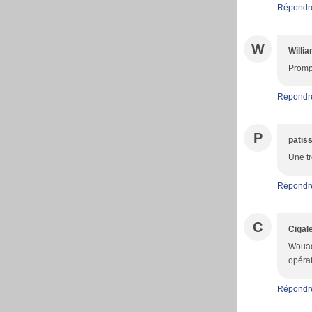
Répondr
W
Willi
Promp
Répondr
P
patiss
Une tr
Répondr
C
Cigale
Wouaou
opérat
Répondr