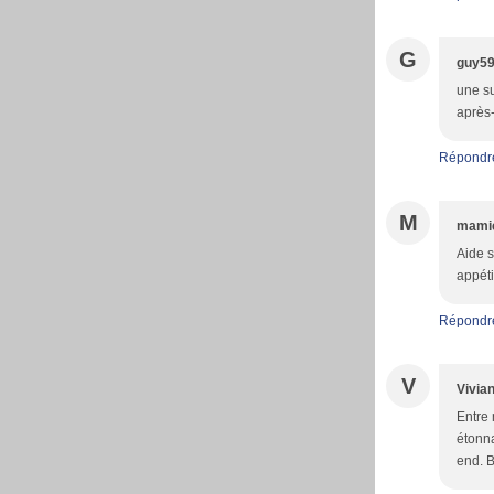
G
guy5
une su
après-
Répondr
M
mami
Aide s
appéti
Répondr
V
Vivia
Entre 
étonna
end. B