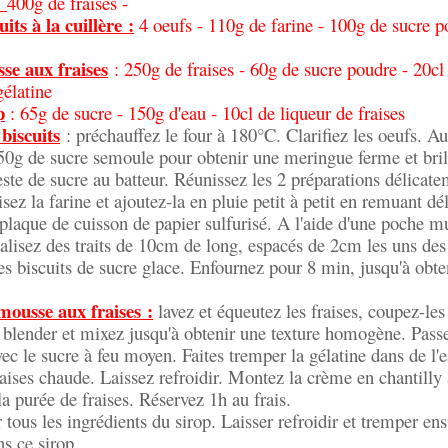
:
400g de fraises -
uits à la cuillère :
4 oeufs - 110g de farine - 100g de sucre p
se aux fraises
: 250g de fraises - 60g de sucre poudre - 20cl
gélatine
p
: 65g de sucre - 150g d'eau - 10cl de liqueur de fraises
biscuits
: préchauffez le four à 180°C. Clarifiez les oeufs. Au
 50g de sucre semoule pour obtenir une meringue ferme et bril
reste de sucre au batteur. Réunissez les 2 préparations délicate
ez la farine et ajoutez-la en pluie petit à petit en remuant dé
laque de cuisson de papier sulfurisé. A l'aide d'une poche mu
isez des traits de 10cm de long, espacés de 2cm les uns des 
s biscuits de sucre glace. Enfournez pour 8 min, jusqu'à obte
mousse aux fraises :
lavez et équeutez les fraises, coupez-le
 blender et mixez jusqu'à obtenir une texture homogène. Passe
avec le sucre à feu moyen. Faites tremper la gélatine dans de l'
raises chaude. Laissez refroidir. Montez la crème en chantilly 
la purée de fraises. Réservez 1h au frais.
 tous les ingrédients du sirop. Laisser refroidir et tremper ensu
ns ce sirop.