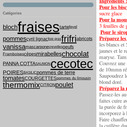
Ingrédients 
Pour les bisc
sucre glace
Catégories
Pour la mous
fraises
3 feuilles de 
bloch
tarte
feyel
Pour le siro
frifri
Préparez les 
pommes
cyril lignac
abricots
foie gras
les blancs et
vanissa
oeufs
mascarpone
crevettes
jaunes et le 
chocolat
mirabelles
cèpes
Framboises
maryse. Tamis
cecotec
Couvrez une p
PANNA COTTA
SAUMON
de 10mmn réal
POIRES
pommes de terre
BASILIC
Saupoudrez le
tomates
COURGETTES
pommes du limousin
blond doré.
thermomix
poulet
CITRON
Préparez la 
Passez-les au
faites cuire 
la purée de f
incorporez à 
Faire chauffer
la cuillère da