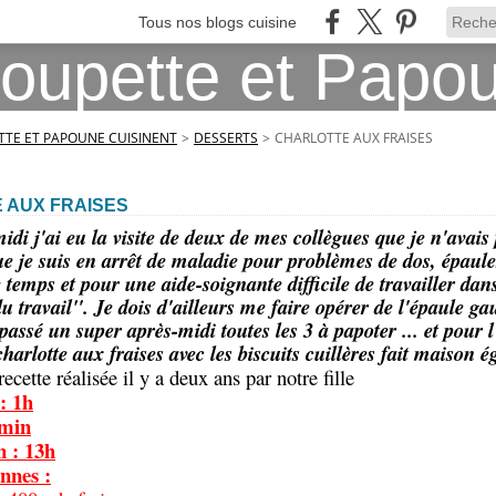
Tous nos blogs cuisine
TE ET PAPOUNE CUISINENT
>
DESSERTS
>
CHARLOTTE AUX FRAISES
 AUX FRAISES
idi j'ai eu la visite de deux de mes collègues que je n'avais
ue je suis en arrêt de maladie pour problèmes de dos, épaules
emps et pour une aide-soignante difficile de travailler dans 
 travail". Je dois d'ailleurs me faire opérer de l'épaule ga
assé un super après-midi toutes les 3 à papoter ... et pour l'
harlotte aux fraises avec les biscuits cuillères fait maison 
ecette réalisée il y a deux ans par notre fille
: 1h
0min
n : 13h
nnes :