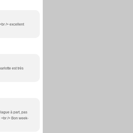
<br /> excellent
arlotte est très
blague à part, pas
/> <br /> Bon week-