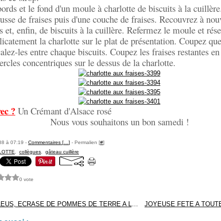
bords et le fond d'un moule à charlotte de biscuits à la cuillèr
sse de fraises puis d'une couche de fraises. Recouvrez à no
s et, enfin, de biscuits à la cuillère. Refermez le moule et rés
catement la charlotte sur le plat de présentation. Coupez que
alez-les entre chaque biscuits. Coupez les fraises restantes en 
ercles concentriques sur le dessus de la charlotte.
ec ?
Un Crémant d'Alsace rosé
Nous vous souhaitons un bon samedi !
88 à 07:19 -
Commentaires [
…
]
- Permalien [
#
]
LOTTE
,
collègues
,
gâteau cuillère
0 vote
CORDONS BLEUS, ECRASE DE POMMES DE TERRE A L'HUILE D'OLIVE