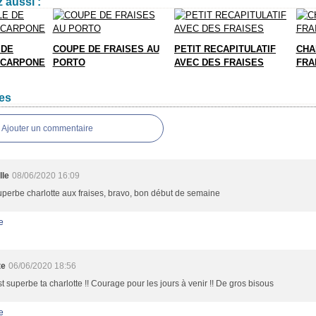
 aussi :
 DE
COUPE DE FRAISES AU
PETIT RECAPITULATIF
CHA
SCARPONE
PORTO
AVEC DES FRAISES
FRA
es
Ajouter un commentaire
lle
08/06/2020 16:09
perbe charlotte aux fraises, bravo, bon début de semaine
e
te
06/06/2020 18:56
st superbe ta charlotte !! Courage pour les jours à venir !! De gros bisous
e