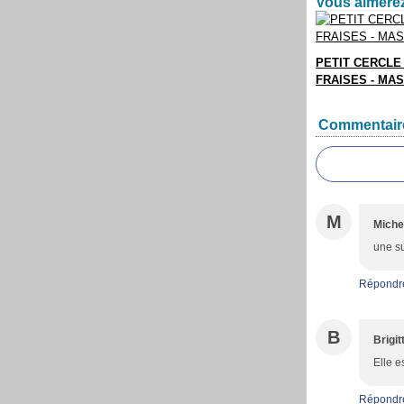
Vous aimerez
PETIT CERCLE
FRAISES - MA
Commentair
M
Miche
une su
Répondr
B
Brigit
Elle e
Répondr