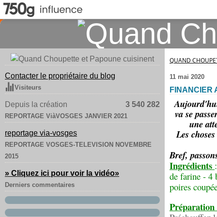
QUAND CHOUPET
Contacter le propriétaire du blog
11 mai 2020
Visiteurs
FINANCIER 
Aujourd'hui
Depuis la création
3 540 282
va se passer
REPORTAGE ViàVOSGES JANVIER 2021
une att
Les choses 
reportage via-vosges
REPORTAGE VOSGES-TELEVISION NOVEMBRE
Bref, passon
2015
Ingrédients
» Cliquez ici pour voir la vidéo
»
de farine - 4
poires coupée
Derniers commentaires
Préparation 