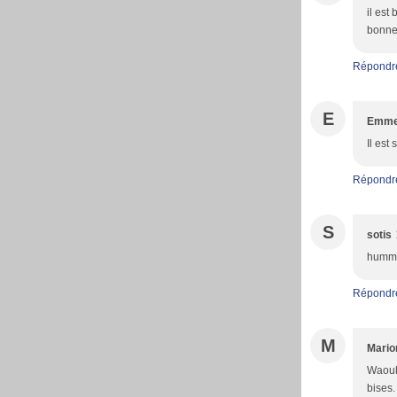
il est
bonne
Répondr
E
Emme
Il est
Répondr
S
sotis
hummm 
Répondr
M
Mario
Waouh,
bises.