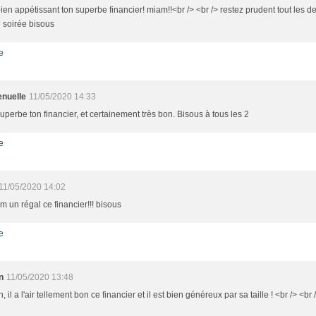
 bien appétissant ton superbe financier! miam!!<br /> <br /> restez prudent tout les de
 soirée bisous
e
nuelle
11/05/2020 14:33
 superbe ton financier, et certainement très bon. Bisous à tous les 2
e
11/05/2020 14:02
un régal ce financier!!! bisous
e
n
11/05/2020 13:48
 il a l'air tellement bon ce financier et il est bien généreux par sa taille ! <br /> <b