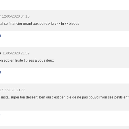
r
12/05/2020 04:10
al ce financier geant aux poires<br /> <br /> bisous
e
a
11/05/2020 21:39
on et bien fruité ! bises à vous deux
e
1/05/2020 21:33
 insta, super ton dessert, ben oui c'est pénible de ne pas pouvoir voir ses petits en
e