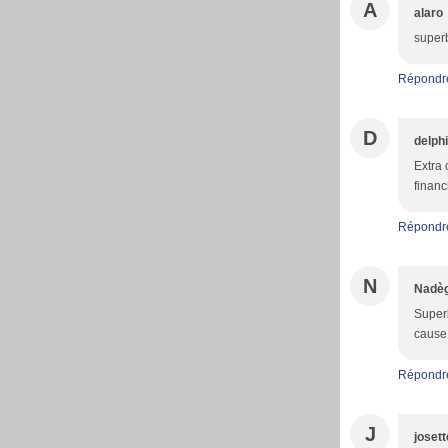
A
alaro
superb
Répondr
D
delph
Extra 
financ
Répondr
N
Nadè
Superb
cause 
Répondr
J
josett