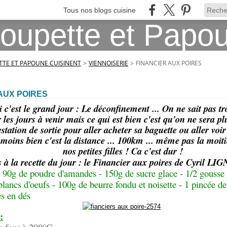
Tous nos blogs cuisine
TE ET PAPOUNE CUISINENT
>
VIENNOISERIE
>
FINANCIER AUX POIRES
AUX POIRES
 c'est le grand jour : Le déconfinement ... On ne sait pas 
 les jours à venir mais ce qui est bien c'est qu'on ne sera pl
estation de sortie pour aller acheter sa baguette ou aller vo
moins bien c'est la distance ... 100km ... même pas la moiti
nos petites filles ! Ca c'est dur !
s à la recette du jour : le Financier aux poires de Cyril LI
: 90g de poudre d'amandes - 150g de sucre glace - 1/2 gousse 
 blancs d'oeufs - 100g de beurre fondu et noisette - 1 pincée de
s en dés
: