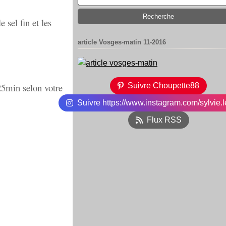
 sel fin et les
article Vosges-matin 11-2016
-25min selon votre
Suivre Choupette88
Suivre https://www.instagram.com/sylvie.l
Flux RSS