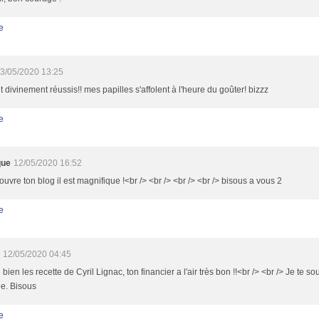
e
3/05/2020 13:25
nt divinement réussis!! mes papilles s'affolent à l'heure du goûter! bizzz
e
que
12/05/2020 16:52
ouvre ton blog il est magnifique !<br /> <br /> <br /> <br /> bisous a vous 2
e
12/05/2020 04:45
 bien les recette de Cyril Lignac, ton financier a l'air très bon !!<br /> <br /> Je te 
e. Bisous
e