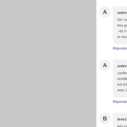
A
andre
Oh ! o
tres g
.<br /
je vou
Répondr
A
andre
confin
recett
est ac
avec 2
Répondr
B
bree1
très j