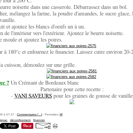
e four à 200°C.
eurre noisette dans une casserole. Débarrassez dans un bol.
ier, mélangez la farine, la poudre d'amandes, le sucre glace, le
vanille.
it et ajoutez les blancs d'oeufs un à un.
de l'intérieur vers l'extérieur. Ajoutez le beurre noisette.
e moule et ajoutez les poires.
ur à 180°c et enfournez le financier. Laissez cuire environ 20
a cuisson, démoulez sur une grille.
ec ?
Un Crémant de Bordeaux blanc
Partenaire pour cette recette :
-
VANI SAVEURS
pour les graines de gousse de vanille
88 à 07:37 -
Commentaires [
…
]
- Permalien [
#
]
 lignac
,
déconfinement
,
financier