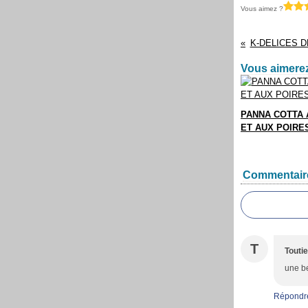
Vous aimez ?
K-DELICES 
Vous aimerez
PANNA COTTA 
ET AUX POIRE
Commentair
T
Touti
une be
Répondr