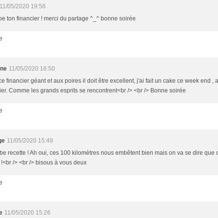
11/05/2020 19:56
e ton financier ! merci du partage ^_^ bonne soirée
e
ine
11/05/2020 16:50
ce financier géant et aux poires il doit être excellent, j'ai fait un cake ce week end ,
ier. Comme les grands esprits se rencontrent<br /> <br /> Bonne soirée
e
ge
11/05/2020 15:49
e recette ! Ah oui, ces 100 kilomètres nous embêtent bien mais on va se dire que 
!<br /> <br /> bisous à vous deux
e
e
11/05/2020 15:26