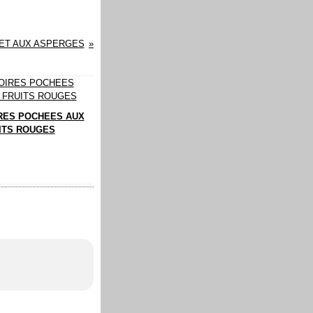
 ET AUX ASPERGES
RES POCHEES AUX
ITS ROUGES