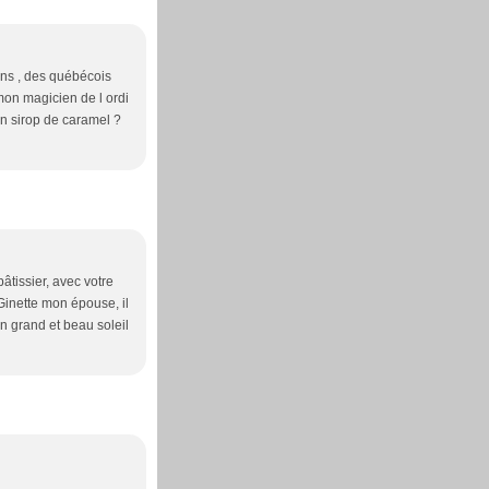
sins , des québécois
t mon magicien de l ordi
 un sirop de caramel ?
âtissier, avec votre
Ginette mon épouse, il
un grand et beau soleil