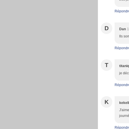
Répondr
D
Dan
1
Ils so
Répondr
T
titani
je déc
Répondr
K
kekeli
J'aime
journé
Répondr