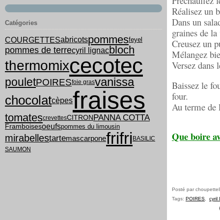
Préchauffez l
Réalisez un b
Dans un salad
Catégories
graines de la 
pommes
COURGETTES
abricots
feyel
Creusez un pu
bloch
pommes de terre
cyril lignac
Mélangez bien 
cecotec
thermomix
Versez dans l
vanissa
poulet
POIRES
foie gras
Baissez le fo
fraises
four.
chocolat
cèpes
Au terme de l
tomates
PANNA COTTA
CITRON
crevettes
oeufs
pommes du limousin
Framboises
frifri
Que boire av
mirabelles
tarte
mascarpone
BASILIC
SAUMON
Posté par choupette
Tags:
POIRES
,
cyril