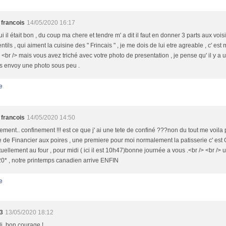
 francois
14/05/2020 16:17
ui il était bon , du coup ma chere et tendre m' a dit il faut en donner 3 parts aux voi
entils , qui aiment la cuisine des " Frincais " , je me dois de lui etre agreable , c' es
> <br /> mais vous avez triché avec votre photo de presentation , je pense qu' il y a
s envoy une photo sous peu .
e
 francois
14/05/2020 14:50
ement.. confinement !!! est ce que j' ai une tete de confiné ???non du tout me voila p
e de Financier aux poires , une premiere pour moi normalement la patisserie c' est 
tuellement au four , pour midi ( ici il est 10h47)bonne journée a vous .<br /> <br /> 
0* , notre printemps canadien arrive ENFIN
e
3
13/05/2020 18:12
oli, bon courage !