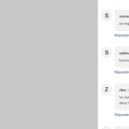
S
sama
un reg
Répondr
S
salim
tout b
Répondr
Z
zika
1
Vu sur
deux !
Répondr