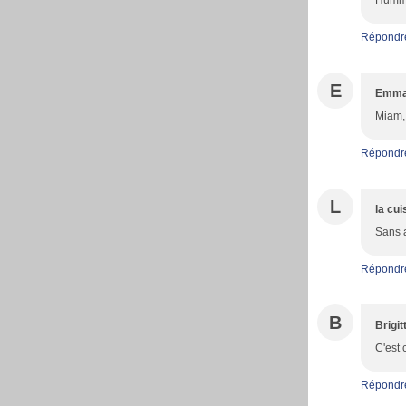
Humm c
Répondr
E
Emma
Miam, 
Répondr
L
la cui
Sans a
Répondr
B
Brigit
C'est 
Répondr