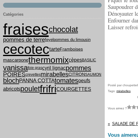
Saupoudrer d
Dénoyauter le
Catégories
Enfourner dan
fraises
Laisser refroi
chocolat
pommes de terre
feyel
pommes du limousin
cecotec
tarte
Framboises
thermomix
cèpes
mascarpone
BASILIC
vanissa
pommes
cyril lignac
foie gras
mirabelles
POIRES
CITRON
crevettes
SAUMON
bloch
tomates
PANNA COTTA
oeufs
frifri
Posté par choupette
poulet
COURGETTES
abricots
Tags:
mirabelles
Vous aimez ?
SALADE DE 
Vous aimerez