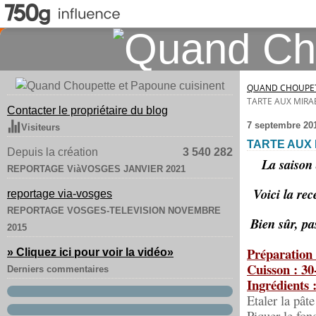
QUAND CHOUPET
TARTE AUX MIRA
Contacter le propriétaire du blog
7 septembre 20
Visiteurs
TARTE AUX
Depuis la création
3 540 282
La saison 
REPORTAGE ViàVOSGES JANVIER 2021
Voici la re
reportage via-vosges
REPORTAGE VOSGES-TELEVISION NOVEMBRE
Bien sûr, pa
2015
Préparation 
» Cliquez ici pour voir la vidéo
»
Cuisson : 30
Derniers commentaires
Ingrédients 
Etaler la pâte
Piquer le fond