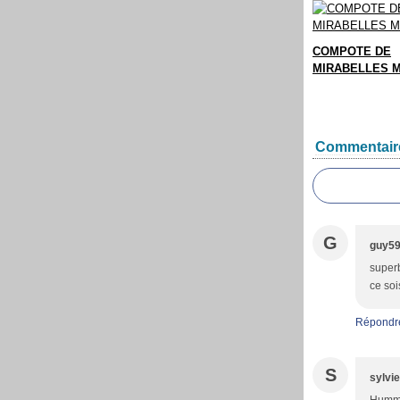
COMPOTE DE
MIRABELLES 
Commentair
G
guy5
superb
ce soi
Répondr
S
sylvie