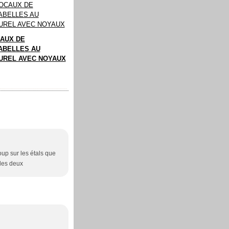
AUX DE
ABELLES AU
UREL AVEC NOYAUX
oup sur les étals que
 les deux