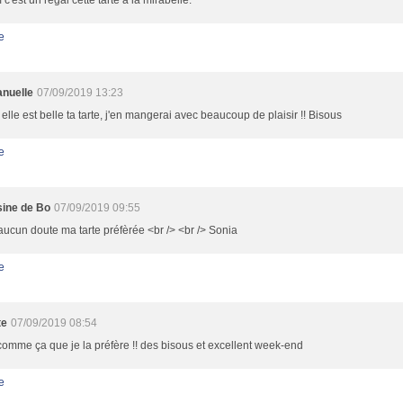
'est un régal cette tarte à la mirabelle.
e
nuelle
07/09/2019 13:23
elle est belle ta tarte, j'en mangerai avec beaucoup de plaisir !! Bisous
e
sine de Bo
07/09/2019 09:55
ucun doute ma tarte préfèrée <br /> <br /> Sonia
e
te
07/09/2019 08:54
comme ça que je la préfère !! des bisous et excellent week-end
e