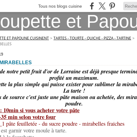
Tous nos blogs cuisine
TE ET PAPOUNE CUISINENT
>
TARTES - TOURTE - QUICHE - PIZZA - TARTINE
>
BELLES
19
 MIRABELLES
de notre petit fruit d'or de Lorraine est déjà presque termin
profité un maximum.
cette la plus simple qui puisse exister pour sublimer la mira
La tarte !
s de source c'est juste une pâte maison ou achetée, des mira
poudre.
: 10min si vous acheter votre pâte
-35 min selon votre four
:
1 pâte feuilletée - du sucre poudre - mirabelles fraiches
 est garnir votre moule à tarte.
 à la fourchette.