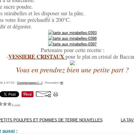
e sucre poudre.
s mirabelles et les disposer sur la pâte.
s votre four préchauffé à 200°C.
dir et déguster.
Partenaire pour cette recette :
VESSIERE CRISTAUX
-
pour le plat en cristal de Bacca
Vous en prendrez bien une petite part ?
88 à 07:02 -
Commentaires [
…
]
- Permalien [
#
]
0 vote
PETITS POULPES ET POMMES DE TERRE NOUVELLES
LA TA
 aussi :