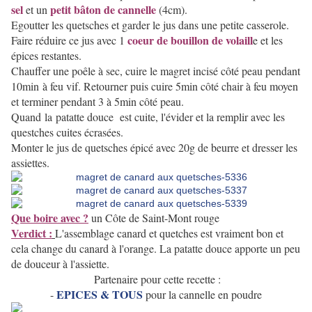
sel
petit bâto
n de cannelle
et un
(4cm).
Egoutter les quetsches et garder le jus dans une petite casserole.
coeur de bouillon de volaill
Faire réduir
e ce jus avec 1
e et les
épices restantes.
Chauffer une poêle à sec, cuire le magret incisé côté peau pendant
10min à feu vif. Retourner puis cuire 5min côté chair à feu moyen
et terminer pendant 3 à 5min côté peau.
Quand la patatte douce est cuite, l'évider et la remplir avec les
questches cuites écrasées.
Monter le jus de quetsches épicé avec 20g de beurre et dresser les
assiettes.
Que boire avec ?
un Côte de Saint-Mont rouge
Verdict :
L'assemblage canard et quetches est vraiment bon et
cela change du canard à l'orange. La patatte douce apporte un peu
de douceur à l'assiette.
Partenaire pour cette recette :
EPICES & TOUS
-
pour la cannelle en poudre