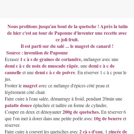
Nous profitons jusqu'au bout de la quetsche ! Après la tatin
de hier c'est au tour de Papoune d'inventer une recette avec
ce joli fruit.
Il est parti sur du salé ... le magret de canard !
Source : invention de Papoune
1 c à s de graines de coriandre,
Ecraser
mélanger avec une
demi c à c de noix de muscade râpée
demi c à c de
, une
cannelle
demi c à c de poivre
et une
. En réserver 1 c à c pour le
jus.
magret
Frotter le
avec ce mélange d'épices côté peau et
légèrement côté chair.
Faire cuire à l'eau salée, démarrage à froid, pendant 20min une
patatte douce
épluchée et taillée en forme de cylindre.
200g de quetsches.
Couper en deux et dénoyauter
En réserver 6
10g de beurre
que l'on met à dorer dans une petite poêle avec
et
réserver.
2 cà s d'eau
incée de
Faire cuire à couvert les quetsches avec
, 1 p