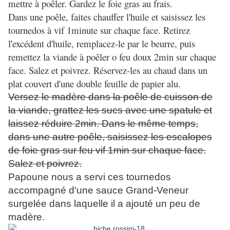
mettre à poêler. Gardez le foie gras au frais.
Dans une poêle, faites chauffer l'huile et saisissez les
tournedos à vif 1minute sur chaque face. Retirez
l'excédent d'huile, remplacez-le par le beurre, puis
remettez la viande à poêler o feu doux 2min sur chaque
face. Salez et poivrez. Réservez-les au chaud dans un
plat couvert d'une double feuille de papier alu.
Versez le madère dans la poêle de cuisson de
la viande, grattez les sucs avec une spatule et
laissez réduire 2min. Dans le même temps,
dans une autre poêle, saisissez les escalopes
de foie gras sur feu vif 1min sur chaque face.
Salez et poivrez.
Papoune nous a servi ces tournedos
accompagné d'une sauce Grand-Veneur
surgelée dans laquelle il a ajouté un peu de
madère.