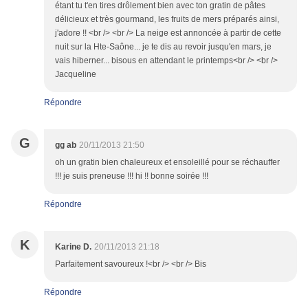
étant tu t'en tires drôlement bien avec ton gratin de pâtes
délicieux et très gourmand, les fruits de mers préparés ainsi,
j'adore !! <br /> <br /> La neige est annoncée à partir de cette
nuit sur la Hte-Saône... je te dis au revoir jusqu'en mars, je
vais hiberner... bisous en attendant le printemps<br /> <br />
Jacqueline
Répondre
G
gg ab
20/11/2013 21:50
oh un gratin bien chaleureux et ensoleillé pour se réchauffer
!!! je suis preneuse !!! hi !! bonne soirée !!!
Répondre
K
Karine D.
20/11/2013 21:18
Parfaitement savoureux !<br /> <br /> Bis
Répondre