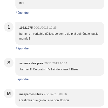
mer
Répondre
1
19821975
20/11/2013 12:25
humm, un veritable délice. Le genre de plat qui régale tout le
monde !
Répondre
S
saveurs des pres
20/11/2013 10:14
J'arrive !!!! Ce gratin m'a l'air délicieux !! Bises
Répondre
M
mespetiteslubies
20/11/2013 09:16
C'est clair que ça doit être bon !!!bisou