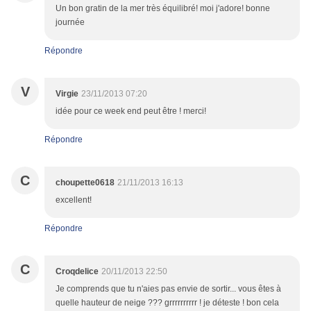
Un bon gratin de la mer très équilibré! moi j'adore! bonne
journée
Répondre
V
Virgie
23/11/2013 07:20
idée pour ce week end peut être ! merci!
Répondre
C
choupette0618
21/11/2013 16:13
excellent!
Répondre
C
Croqdelice
20/11/2013 22:50
Je comprends que tu n'aies pas envie de sortir... vous êtes à
quelle hauteur de neige ??? grrrrrrrrrr ! je déteste ! bon cela