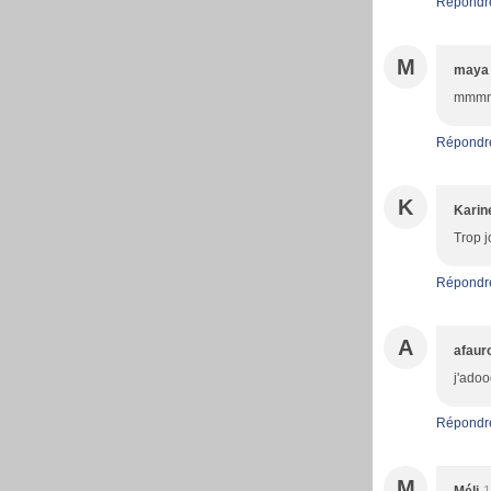
Répondr
M
maya
mmmmm
Répondr
K
Karin
Trop j
Répondr
A
afaur
j'ado
Répondr
M