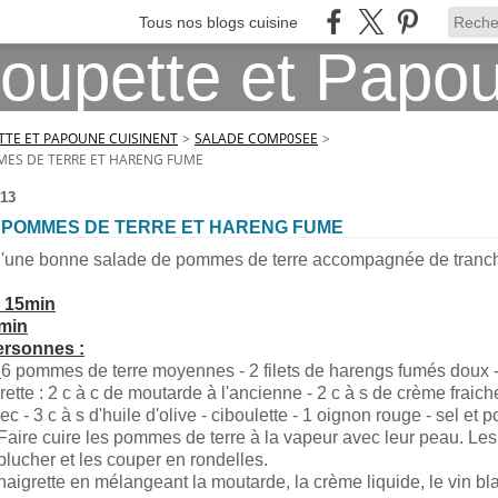
Tous nos blogs cuisine
TE ET PAPOUNE CUISINENT
>
SALADE COMP0SEE
>
MES DE TERRE ET HARENG FUME
13
 POMMES DE TERRE ET HARENG FUME
qu'une bonne salade de pommes de terre accompagnée de tranc
: 15min
0min
ersonnes :
6 pommes de terre moyennes - 2 filets de harengs fumés doux 
rette : 2 c à c de moutarde à l'ancienne - 2 c à s de crème fraiche
ec - 3 c à s d'huile d'olive - ciboulette - 1 oignon rouge - sel et p
Faire cuire les pommes de terre à la vapeur avec leur peau. Les 
 éplucher et les couper en rondelles.
naigrette en mélangeant la moutarde, la crème liquide, le vin blan