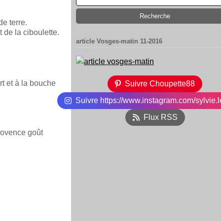
e terre.
 de la ciboulette.
article Vosges-matin 11-2016
rt et à la bouche
Suivre Choupette88
Suivre https://www.instagram.com/sylvie.l
Flux RSS
rovence goût