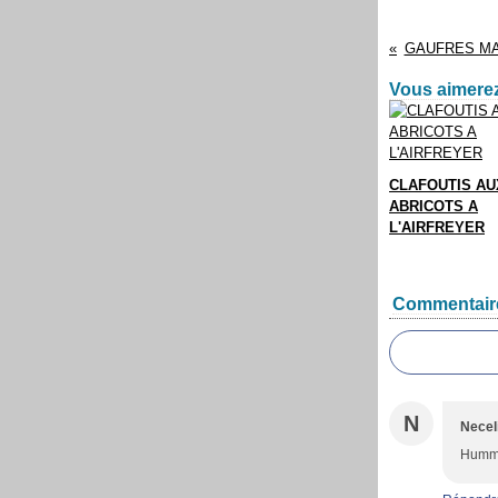
GAUFRES MA
Vous aimerez
CLAFOUTIS AU
ABRICOTS A
L'AIRFREYER
Commentair
N
Necel
Hummm,