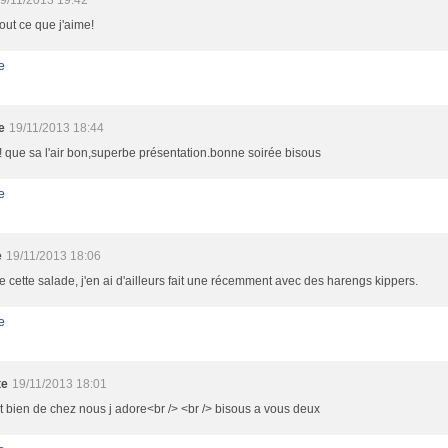
9/11/2013 19:42
tout ce que j'aime!
e
e
19/11/2013 18:44
 que sa l'air bon,superbe présentation.bonne soirée bisous
e
e
19/11/2013 18:06
e cette salade, j'en ai d'ailleurs fait une récemment avec des harengs kippers.
e
te
19/11/2013 18:01
t bien de chez nous j adore<br /> <br /> bisous a vous deux