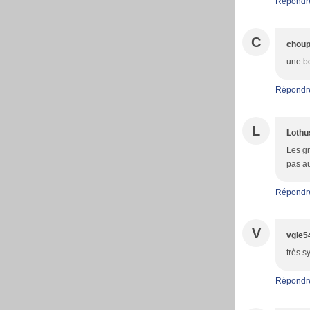
Répondr
C
choup
une be
Répondr
L
Lothu
Les gr
pas a
Répondr
V
vgie5
très s
Répondr