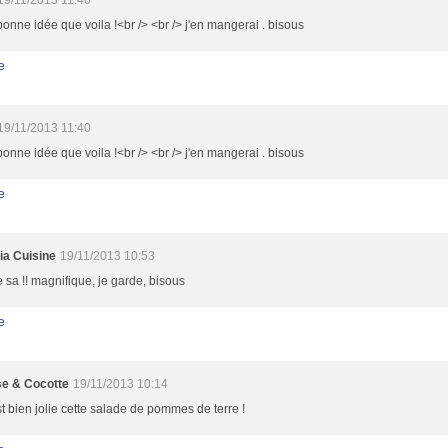
19/11/2013 11:40
bonne idée que voila !<br /> <br /> j'en mangerai . bisous
e
19/11/2013 11:40
bonne idée que voila !<br /> <br /> j'en mangerai . bisous
e
ia Cuisine
19/11/2013 10:53
e sa !! magnifique, je garde, bisous
e
e & Cocotte
19/11/2013 10:14
st bien jolie cette salade de pommes de terre !