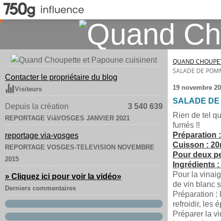
QUAND CHOUPET
SALADE DE POM
Contacter le propriétaire du blog
19 novembre 20
Visiteurs
SALADE DE
Depuis la création
3 540 639
Rien de tel 
REPORTAGE ViàVOSGES JANVIER 2021
fumés !!
Préparation 
reportage via-vosges
Cuisson : 2
REPORTAGE VOSGES-TELEVISION NOVEMBRE
Pour deux p
2015
Ingrédients :
Pour la vinaig
» Cliquez ici pour voir la vidéo
»
de vin blanc s
Derniers commentaires
Préparation : 
refroidir, les
Préparer la vi