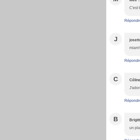
Méli
1
C'est 
Répondr
J
josett
miam!!
Répondr
C
Célin
J'ador
Répondr
B
Brigit
un pla