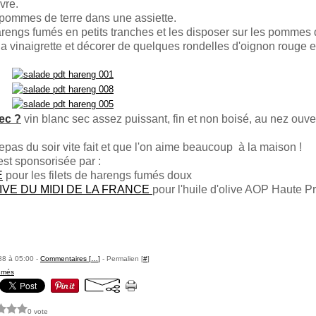
ivre.
pommes de terre dans une assiette.
rengs fumés en petits tranches et les disposer sur les pommes d
a vinaigrette et décorer de quelques rondelles d'oignon rouge et
ec ?
vin blanc sec assez puissant, fin et non boisé, au nez ouve
epas du soir vite fait et que l'on aime beaucoup à la maison !
est sponsorisée par :
E
pour les filets de harengs fumés doux
LIVE DU MIDI DE LA FRANCE
pour l'huile d'olive AOP Haute P
88 à 05:00 -
Commentaires [
…
]
- Permalien [
#
]
umés
0 vote