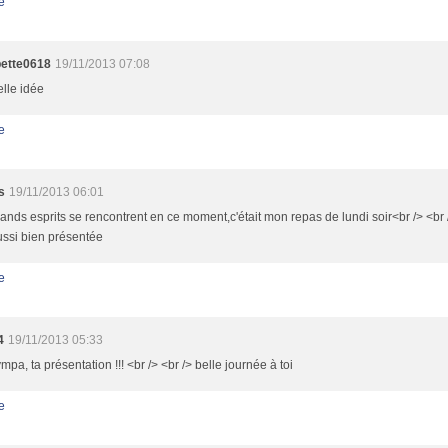
e
ette0618
19/11/2013 07:08
lle idée
e
s
19/11/2013 06:01
ands esprits se rencontrent en ce moment,c'était mon repas de lundi soir<br /> <br /
ussi bien présentée
e
4
19/11/2013 05:33
ympa, ta présentation !!! <br /> <br /> belle journée à toi
e