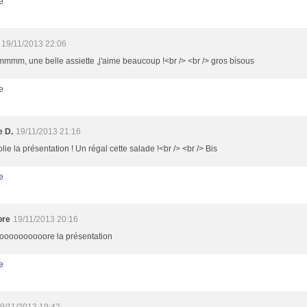
e
19/11/2013 22:06
mm, une belle assiette ,j'aime beaucoup !<br /> <br /> gros bisous
e
e D.
19/11/2013 21:16
olie la présentation ! Un régal cette salade !<br /> <br /> Bis
e
ore
19/11/2013 20:16
ooooooooooore la présentation
e