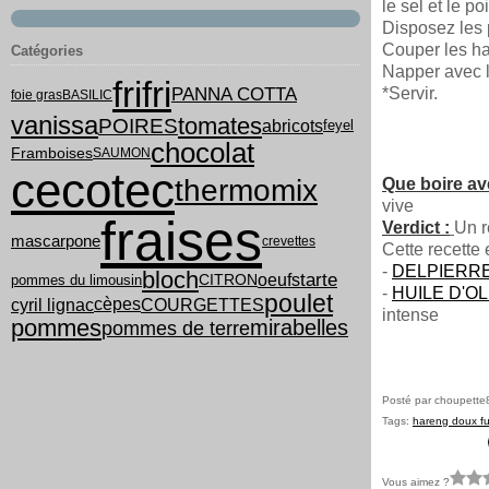
le sel et le po
Disposez les 
Couper les ha
Catégories
Napper avec l
frifri
PANNA COTTA
*Servir.
foie gras
BASILIC
vanissa
tomates
POIRES
abricots
feyel
chocolat
Framboises
SAUMON
cecotec
thermomix
Que boire av
vive
fraises
Verdict :
Un r
mascarpone
crevettes
Cette recette 
-
DELPIERR
bloch
tarte
oeufs
pommes du limousin
CITRON
-
HUILE D'O
poulet
cyril lignac
COURGETTES
cèpes
intense
pommes
mirabelles
pommes de terre
Posté par choupette
Tags:
hareng doux f
Vous aimez ?