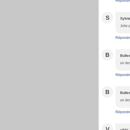
Répondr
S
Sylvi
Jolie 
Répondr
B
Bulle
un des
Répondr
B
Bulle
un des
Répondr
V