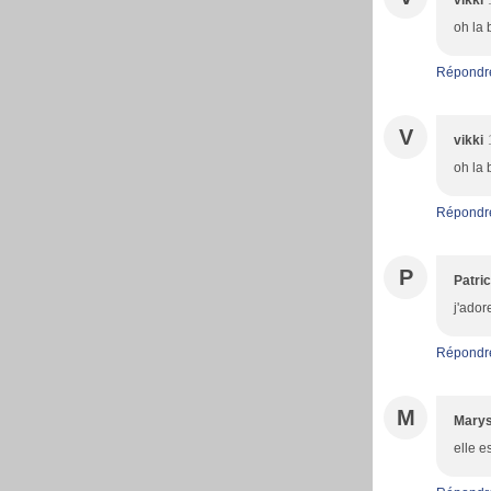
vikki
oh la 
Répondr
V
vikki
oh la 
Répondr
P
Patric
j'ador
Répondr
M
Marys
elle e