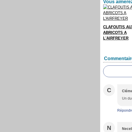
Vous aimerez
CLAFOUTIS AU
ABRICOTS A
L'AIRFREYER
Commentair
C
Clém
Un duo
Répondr
N
Necel