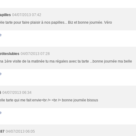
apilles
04/07/2013 07:42
lie tarte pour faire plaisir à nos papilles... Biz et bonne journée. Véro
e
titeslubies
04/07/2013 07:28
a 1ére visite de la matinée tu ma régales avec ta tarte ...bonne journée ma belle
e
6
04/07/2013 06:34
lle tarte qui me fait envie<br /> <br /> bonne journée bisous
e
87
04/07/2013 06:05