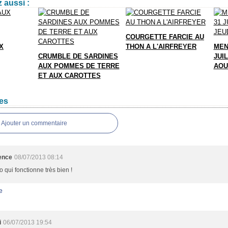
 aussi :
COURGETTE FARCIE AU
X
THON A L'AIRFREYER
MEN
CRUMBLE DE SARDINES
JUIL
AUX POMMES DE TERRE
AOU
ET AUX CAROTTES
es
Ajouter un commentaire
ence
08/07/2013 08:14
 qui fonctionne très bien !
e
i
06/07/2013 19:54