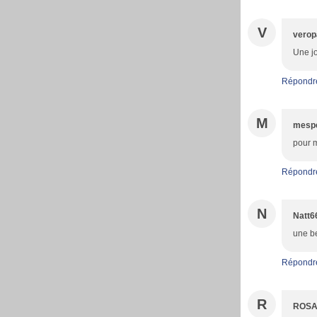
V
verop
Une jo
Répondr
M
mespe
pour m
Répondr
N
Natt6
une be
Répondr
R
ROSA