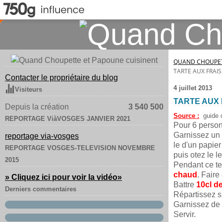
QUAND CHOUPET
TARTE AUX FRAIS
Contacter le propriétaire du blog
4 juillet 2013
Visiteurs
TARTE AUX 
Depuis la création
3 540 500
Source :
guide 
REPORTAGE ViàVOSGES JANVIER 2021
Pour 6 person
Garnissez un 
reportage via-vosges
le d'un papie
REPORTAGE VOSGES-TELEVISION NOVEMBRE
puis otez le 
2015
Pendant ce t
chaud
. Faire
» Cliquez ici pour voir la vidéo
»
Battre
10cl d
Derniers commentaires
Répartissez su
Garnissez de
Servir.