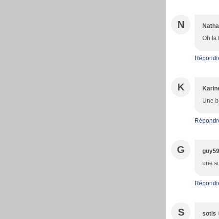
N
Natha
Oh la 
Répondr
K
Karin
Une be
Répondr
G
guy5
une su
Répondr
S
sotis