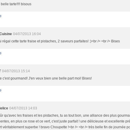
 belle tarte!!!! bisous
e
Cuisine
04/07/2013 16:04
i régal cette tarte fraise et pistaches, 2 saveurs parfaites! :)<br /> <br /> Bises
e
T
04/07/2013 15:14
 c'est gourmand! J'en veux bien une belle part moi! Bises!
e
elice
04/07/2013 14:03
ûr qu'avec les fraises et les pistaches, tu as tout bon, une alliance des plus gourm
entes, en plus ce rose et ce vert, c'est juste parfait ! une délicieuse et excellente p
t véritablement superbe ! bravo Choupette !<br /> <br /> très belle fin de journée 