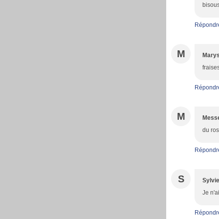
bisous
Répondr
M
Marys
fraises
Répondr
M
Messe
du ros
Répondr
S
Sylvi
Je n'a
Répondr