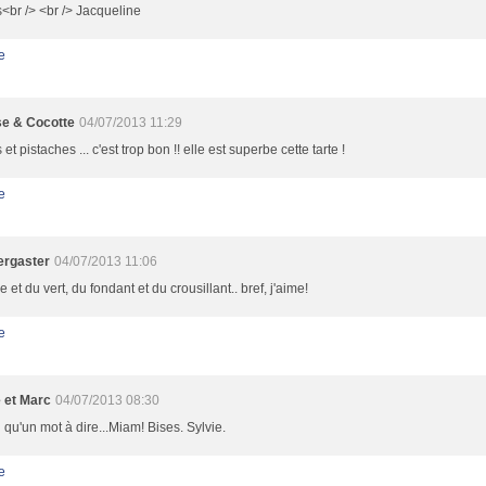
<br /> <br /> Jacqueline
e
e & Cocotte
04/07/2013 11:29
 et pistaches ... c'est trop bon !! elle est superbe cette tarte !
e
rgaster
04/07/2013 11:06
e et du vert, du fondant et du crousillant.. bref, j'aime!
e
e et Marc
04/07/2013 08:30
i qu'un mot à dire...Miam! Bises. Sylvie.
e