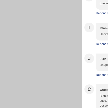
quelle
Répondr
I
Iman-
Un vra
Répondr
J
Julia 
Oh que
Répondr
C
Croqd
Bien s
succul
desser