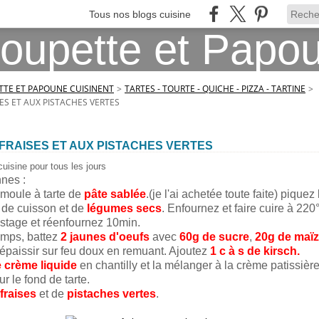
Tous nos blogs cuisine
TE ET PAPOUNE CUISINENT
>
TARTES - TOURTE - QUICHE - PIZZA - TARTINE
>
ES ET AUX PISTACHES VERTES
FRAISES ET AUX PISTACHES VERTES
cuisine pour tous les jours
nes :
moule à tarte de
pâte sablée
.(je l'ai achetée toute faite) pique
r de cuisson et de
légumes secs
. Enfournez et faire cuire à 22
lestage et réenfournez 10min.
emps, battez
2 jaunes d'oeufs
avec
60g de sucre
,
20g de maï
 épaissir sur feu doux en remuant. Ajoutez
1 c à s de kirsch.
e crème liquide
en chantilly et la mélanger à la crème patissière
r le fond de tarte.
fraises
et de
pistaches vertes
.