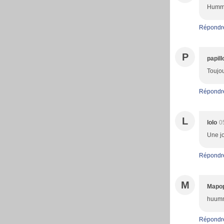
Hummm,
Répondr
P
papil
Toujou
Répondr
L
lolo
0
Une jo
Répondr
M
Mapop
huummm
Répondr