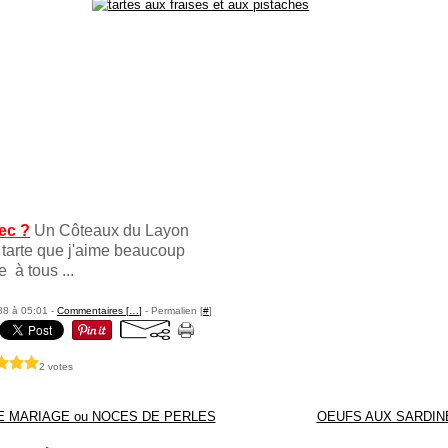
ec ?
Un Côteaux du Layon
tarte que j'aime beaucoup
 à tous ...
88 à 05:01 -
Commentaires [
…
]
- Permalien [
#
]
2 votes
DE MARIAGE ou NOCES DE PERLES
OEUFS AUX SARDIN