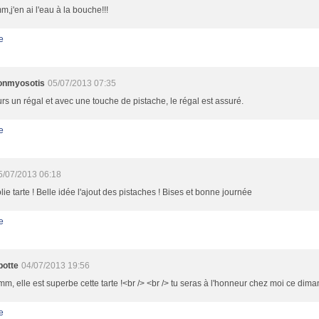
j'en ai l'eau à la bouche!!!
e
lonmyosotis
05/07/2013 07:35
rs un régal et avec une touche de pistache, le régal est assuré.
e
5/07/2013 06:18
lie tarte ! Belle idée l'ajout des pistaches ! Bises et bonne journée
e
otte
04/07/2013 19:56
, elle est superbe cette tarte !<br /> <br /> tu seras à l'honneur chez moi ce dima
e