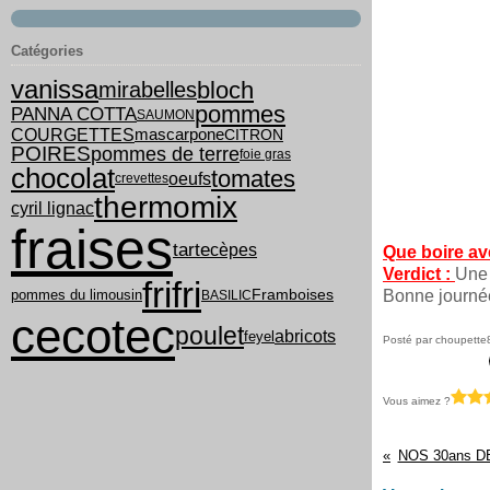
Catégories
vanissa
bloch
mirabelles
pommes
PANNA COTTA
SAUMON
COURGETTES
mascarpone
CITRON
POIRES
pommes de terre
foie gras
chocolat
tomates
oeufs
crevettes
thermomix
cyril lignac
fraises
tarte
cèpes
Que boire av
Verdict :
Une 
frifri
pommes du limousin
Framboises
Bonne journée
BASILIC
cecotec
poulet
abricots
feyel
Posté par choupette
Vous aimez ?
NOS 30ans 