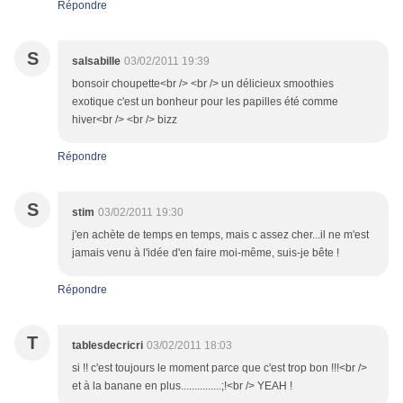
Répondre
S
salsabille
03/02/2011 19:39
bonsoir choupette<br /> <br /> un délicieux smoothies
exotique c'est un bonheur pour les papilles été comme
hiver<br /> <br /> bizz
Répondre
S
stim
03/02/2011 19:30
j'en achète de temps en temps, mais c assez cher...il ne m'est
jamais venu à l'idée d'en faire moi-même, suis-je bête !
Répondre
T
tablesdecricri
03/02/2011 18:03
si !! c'est toujours le moment parce que c'est trop bon !!!<br />
et à la banane en plus...............;!<br /> YEAH !