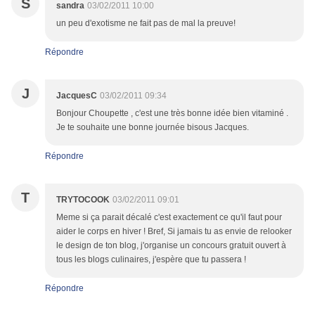
S
sandra
03/02/2011 10:00
un peu d'exotisme ne fait pas de mal la preuve!
Répondre
J
JacquesC
03/02/2011 09:34
Bonjour Choupette , c'est une très bonne idée bien vitaminé .
Je te souhaite une bonne journée bisous Jacques.
Répondre
T
TRYTOCOOK
03/02/2011 09:01
Meme si ça parait décalé c'est exactement ce qu'il faut pour
aider le corps en hiver ! Bref, Si jamais tu as envie de relooker
le design de ton blog, j'organise un concours gratuit ouvert à
tous les blogs culinaires, j'espère que tu passera !
Répondre