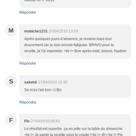
viande<br /> bizzz
Répondre
M
mabiche1231
27/04/2010 13:50
Après quelques jours d’absence, je reviens mais tout
doucement car je suis encore fatiguée. BRAVO pour ta
recette, je l'ai imprimée. <br /> Bon après-midi, bisous, Nadine
Répondre
S
salomé
27/04/2010 12:30
Sa m'as l'air bon =) Biz
Répondre
F
Flo
27/04/2010 09:43
Le résultat est superbe, ça en jette sur la table du dimanche.
<br /> Je garde ta recette sous le coude !<br /> @+<br /> Flo