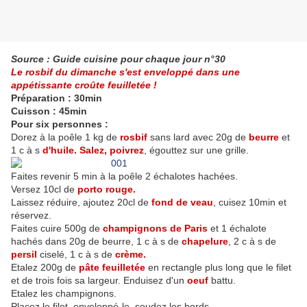
Source : Guide cuisine pour chaque jour n°30
Le rosbif du dimanche s'est enveloppé dans une
appétissante croûte feuilletée !
Préparation : 30min
Cuisson : 45min
Pour six personnes :
Dorez à la poêle 1 kg de
rosbif
sans lard avec 20g de
beurre
et
1 c à s
d'huile.
Salez, poivrez
, égouttez sur une grille.
Faites revenir 5 min à la poêle 2 échalotes hachées.
Versez 10cl de
porto rouge.
Laissez réduire, ajoutez 20cl de
fond de veau
, cuisez 10min et
réservez.
Faites cuire 500g de
champignons de Paris
et 1 échalote
hachés dans 20g de beurre, 1 c à s de
chapelure
, 2 c à s de
persil
ciselé, 1 c à s de
crème.
Etalez 200g de
pâte feuilletée
en rectangle plus long que le filet
et de trois fois sa largeur. Enduisez d'un
oeuf
battu.
Etalez les champignons.
Placez le filet, enveloppé-le, soudez les bords.