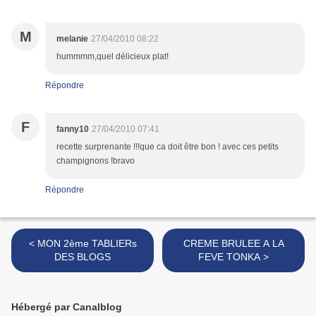
M
melanie
27/04/2010 08:22
hummmm,quel délicieux plat!
Répondre
F
fanny10
27/04/2010 07:41
recette surprenante !!!que ca doit être bon ! avec ces petits
champignons !bravo
Répondre
< MON 2ème TABLIERs
CREME BRULEE A LA
DES BLOGS
FEVE TONKA >
Hébergé par Canalblog