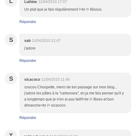
L
Luthine
11/04/2010 17:07
Un plat que je fais régulièrement !<br /> Bisous.
Répondre
S
sab
11/04/2010 12:47
j'adore
Répondre
S
sicacoco
11/04/2010 11:46
coucou Choupette, merci de ton passage sur mon blog...
j'adore les pâtes à la "carbonara", et ça me fais penser qu'il y
a longtemps que je n'en ai pas fait!!!<br /> Bises et bon
dimanche<br /> sicacoco
Répondre
T