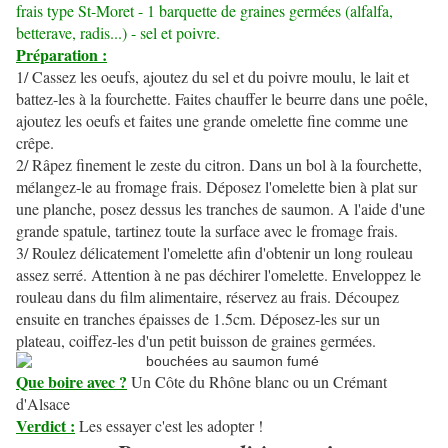
frais type St-Moret - 1 barquette de graines germées (alfalfa,
betterave, radis...) - sel et poivre.
Préparation :
1/ Cassez les oeufs, ajoutez du sel et du poivre moulu, le lait et
battez-les à la fourchette. Faites chauffer le beurre dans une poêle,
ajoutez les oeufs et faites une grande omelette fine comme une
crêpe.
2/ Râpez finement le zeste du citron. Dans un bol à la fourchette,
mélangez-le au fromage frais. Déposez l'omelette bien à plat sur
une planche, posez dessus les tranches de saumon. A l'aide d'une
grande spatule, tartinez toute la surface avec le fromage frais.
3/ Roulez délicatement l'omelette afin d'obtenir un long rouleau
assez serré. Attention à ne pas déchirer l'omelette. Enveloppez le
rouleau dans du film alimentaire, réservez au frais. Découpez
ensuite en tranches épaisses de 1.5cm. Déposez-les sur un
plateau, coiffez-les d'un petit buisson de graines germées.
Que boire avec ?
Un Côte du Rhône blanc ou un Crémant
d'Alsace
Verdict :
Les essayer c'est les adopter !