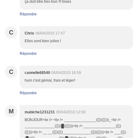
ça doit être tres bon !!! bises
Répondre
C
Chris
06/04/2010 17:47
Elles sont bien jolies !
Répondre
C
cannelle68540
06/04/2010 16:59
hum c'est génial, frais et léger!
Répondre
M
mabiche1231231
06/04/2010 12:00
BONJOUR<br /> <br /> _______________(▒)(▒)))_<br />
______________(▒)(█)(▒)))<br /> _______________(▒)
(▒)))<br /> __ __(▒)(▒)_____________(▒)(▒)))<br /> ___(▒)