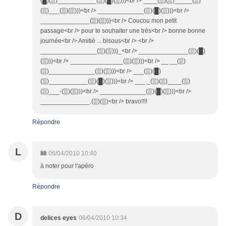
(█)(▒)___________(▒)(█)(▒)))<br /> ____(▒)(▒)_____(▒)
(▒)___(▒)(▒)))<br /> _____________(▒)(█)(▒)))<br />
______________(▒)(▒)))<br /> Coucou mon petit
passage<br /> pour te souhaiter une très<br /> bonne bonne
journée<br /> Amitié ... bisous<br /> <br />
________________(▒)(▒)))_<br /> ______________(▒)(█)
(▒)))<br /> _______________(▒)(▒)))<br /> __ __(▒)
(▒)_____________(▒)(▒)))<br /> ___(▒)(█)
(▒)___________(▒)(█)(▒)))<br /> ___._(▒)(▒)____(▒)
(▒)___-(▒)(▒)))<br /> _____________(▒)(█)(▒)))<br />
______________.(▒)(▒)<br /> bravo!!!!
Répondre
L
lili
06/04/2010 10:40
à noter pour l'apéro
Répondre
D
delices eyes
06/04/2010 10:34