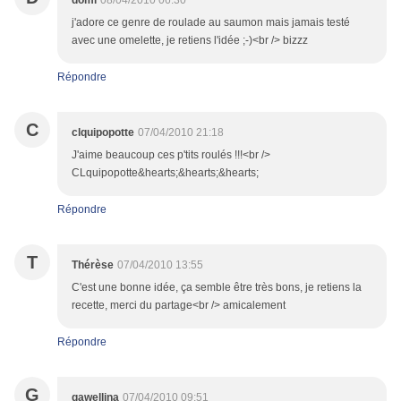
domi
08/04/2010 06:30
j'adore ce genre de roulade au saumon mais jamais testé
avec une omelette, je retiens l'idée ;-)<br /> bizzz
Répondre
C
clquipopotte
07/04/2010 21:18
J'aime beaucoup ces p'tits roulés !!!<br />
CLquipopotte&hearts;&hearts;&hearts;
Répondre
T
Thérèse
07/04/2010 13:55
C'est une bonne idée, ça semble être très bons, je retiens la
recette, merci du partage<br /> amicalement
Répondre
G
gawellina
07/04/2010 09:51