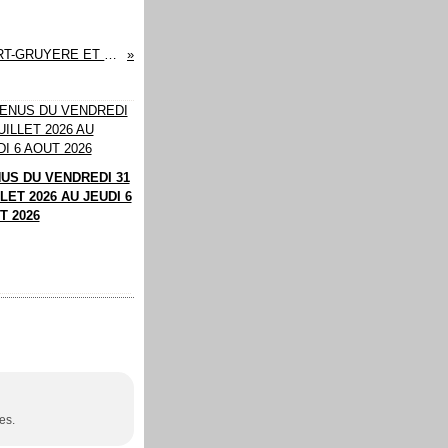
QUICHE VIANDE HACHEE-CHOU-VERT-GRUYERE ET PÂTE BRISEE AUX HERBES
US DU VENDREDI 31
LET 2026 AU JEUDI 6
T 2026
es.