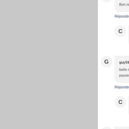
Bon re
Répondr
C
G
guy5
belle 
pause<
Répondr
C