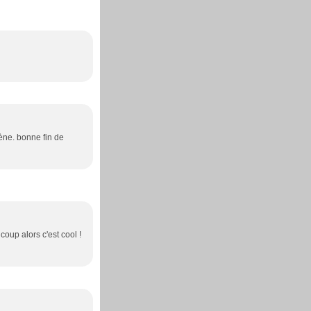
ène. bonne fin de
oup alors c'est cool !