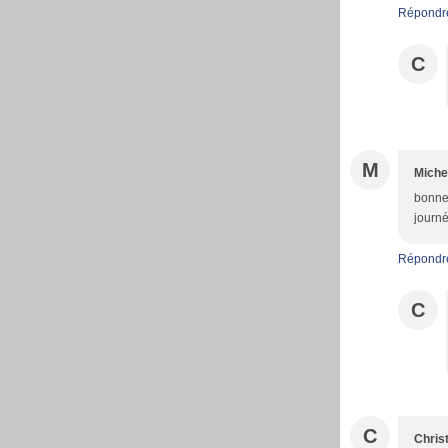
Répondr
C
M
Miche
bonne 
journ
Répondr
C
C
Christ