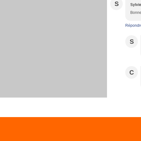
S
Sylvi
Bonne 
Répondr
S
C