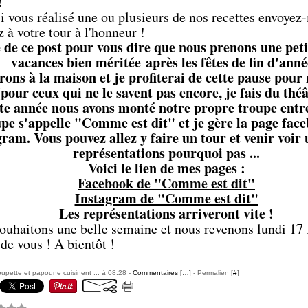
!
i vous réalisé une ou plusieurs de nos recettes envoye
z à votre tour à l'honneur !
e de ce post pour vous dire que nous prenons une pet
vacances bien méritée après les fêtes de fin d'anné
rons à la maison et je profiterai de cette pause pour
pour ceux qui ne le savent pas encore, je fais du thé
te année nous avons monté notre propre troupe entr
pe s'appelle "Comme est dit" et je gère la page face
gram. Vous pouvez allez y faire un tour et venir voir
représentations pourquoi pas ...
Voici le lien de mes pages :
Facebook de "Comme est dit"
Instagram de "Comme est dit"
Les représentations arriveront vite !
ouhaitons une belle semaine et nous revenons lundi 17 f
de vous ! A bientôt !
pette et papoune cuisinent ... à 08:28 -
Commentaires [
…
]
- Permalien [
#
]