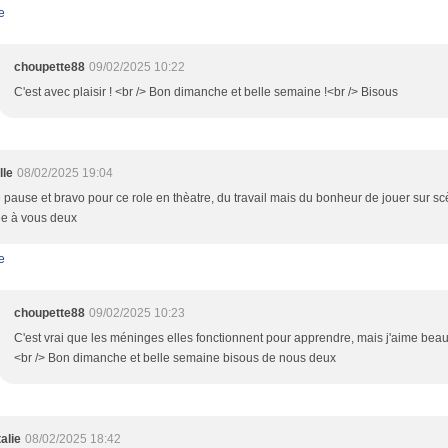
e
choupette88
09/02/2025 10:22
C'est avec plaisir ! <br /> Bon dimanche et belle semaine !<br /> Bisous
lle
08/02/2025 19:04
pause et bravo pour ce role en thèatre, du travail mais du bonheur de jouer sur sc
ée à vous deux
e
choupette88
09/02/2025 10:23
C'est vrai que les méninges elles fonctionnent pour apprendre, mais j'aime beauc
<br /> Bon dimanche et belle semaine bisous de nous deux
alie
08/02/2025 18:42