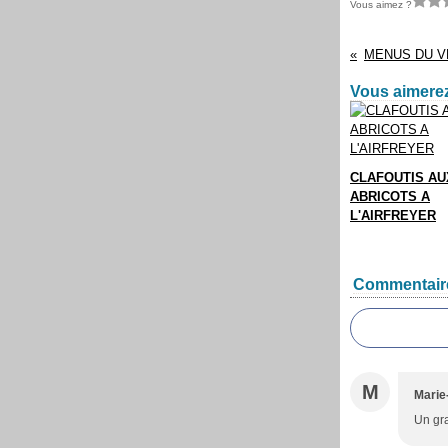
Vous aimez ?
Vous aimerez
CLAFOUTIS AU
ABRICOTS A
L'AIRFREYER
Commentair
M
Marie
Un gra