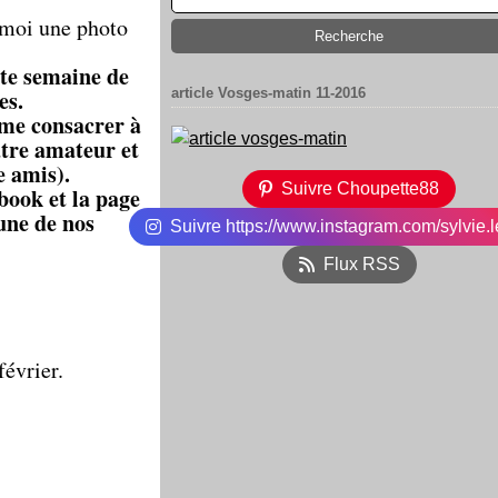
z-moi une photo
ite semaine de
es.
article Vosges-matin 11-2016
 me consacrer à
âtre amateur et
e amis).
Suivre Choupette88
book et la page
 une de nos
Suivre https://www.instagram.com/sylvie.l
Flux RSS
évrier.