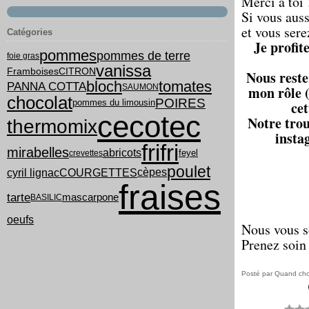
Merci à toi 
Si vous auss
et vous sere
Catégories
Je profit
pommes
pommes de terre
foie gras
vanissa
Framboises
CITRON
Nous reste
bloch
tomates
PANNA COTTA
SAUMON
mon rôle (
chocolat
POIRES
pommes du limousin
cet
cecotec
Notre trou
thermomix
insta
frifri
mirabelles
abricots
feyel
crevettes
poulet
cyril lignac
COURGETTES
cèpes
fraises
tarte
mascarpone
BASILIC
oeufs
Nous vous s
Prenez soin 
Posté par Quand chou