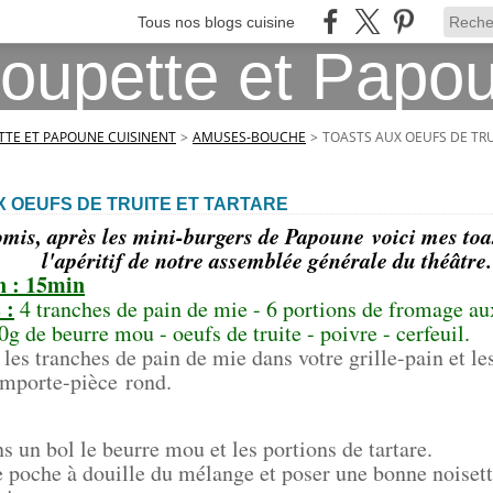
Tous nos blogs cuisine
TE ET PAPOUNE CUISINENT
>
AMUSES-BOUCHE
>
TOASTS AUX OEUFS DE TRU
 OEUFS DE TRUITE ET TARTARE
is, après les mini-burgers de Papoune voici mes toas
l'apéritif de notre assemblée générale du théâtre.
n : 15min
 :
4 tranches de pain de mie - 6 portions de fromage au
30g de beurre mou - oeufs de truite - poivre - cerfeuil.
r les tranches de pain de mie dans votre grille-pain et l
 emporte-pièce rond.
s un bol le beurre mou et les portions de tartare.
e poche à douille du mélange et poser une bonne noisett