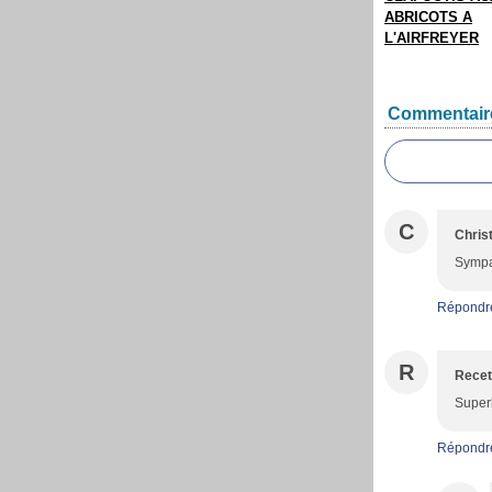
ABRICOTS A
L'AIRFREYER
Commentair
C
Christ
Sympa
Répondr
R
Recet
Superb
Répondr