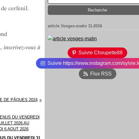
de cerfeuil.
article Vosges-matin 11-2016
ond
, inscrivez-vous à
Suivre Choupette88
Suivre https://www.instagram.com/sylvie.l
Flux RSS
E DE PÂQUES 2024
US DU VENDREDI 31