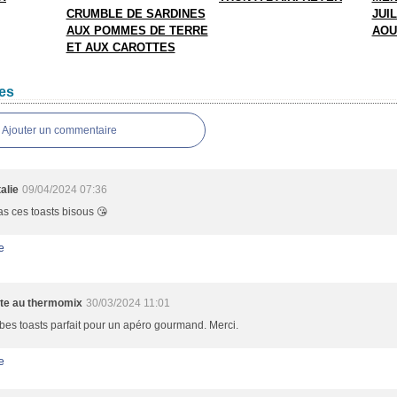
CRUMBLE DE SARDINES
JUIL
AUX POMMES DE TERRE
AOU
ET AUX CAROTTES
es
Ajouter un commentaire
alie
09/04/2024 07:36
s ces toasts bisous 😘
e
te au thermomix
30/03/2024 11:01
es toasts parfait pour un apéro gourmand. Merci.
e