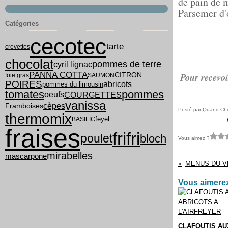
de pain de 
Parsemer d'œ
Catégories
cecotec
tarte
crevettes
chocolat
pommes de terre
cyril lignac
PANNA COTTA
Pour recevoi
CITRON
foie gras
SAUMON
POIRES
abricots
pommes du limousin
tomates
pommes
COURGETTES
oeufs
vanissa
cèpes
Framboises
Posté par Quand Chou
thermomix
feyel
BASILIC
fraises
frifri
poulet
bloch
Vous aimez ?
mirabelles
mascarpone
MENUS DU VE
Vous aimerez
CLAFOUTIS AU