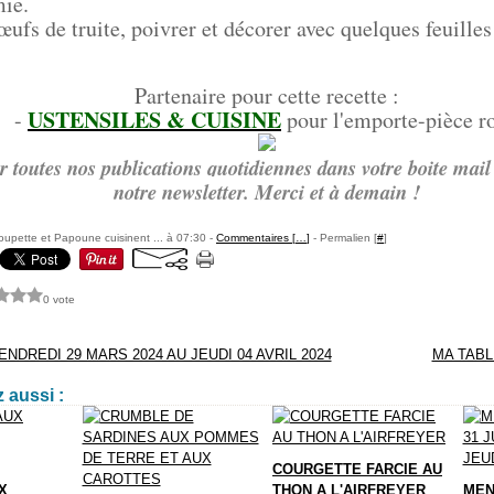
mie.
ufs de truite, poivrer et décorer avec quelques feuilles 
Partenaire pour cette recette :
USTENSILES & CUISINE
-
pour l'emporte-pièce r
r toutes nos publications quotidiennes dans votre boite mail 
notre newsletter. Merci et à demain !
pette et Papoune cuisinent ... à 07:30 -
Commentaires [
…
]
- Permalien [
#
]
0 vote
NDREDI 29 MARS 2024 AU JEUDI 04 AVRIL 2024
MA TABL
 aussi :
COURGETTE FARCIE AU
X
THON A L'AIRFREYER
MEN