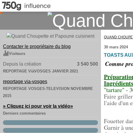
QUAND CHOUPET
Contacter le propriétaire du blog
30 mars 2024
Visiteurs
TOASTS AUX
Comme prom
Depuis la création
3 540 500
REPORTAGE ViàVOSGES JANVIER 2021
Préparatio
reportage via-vosges
Ingrédients
"tartare" - 
REPORTAGE VOSGES-TELEVISION NOVEMBRE
Faire grille
2015
l'aide d'un
» Cliquez ici pour voir la vidéo
»
Derniers commentaires
Fouetter dan
Garnir à un