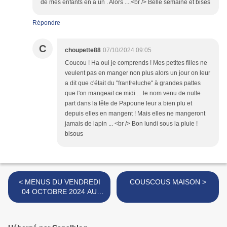
de mes enfants en a un . Alors ....<br /> Belle semaine et bises
Répondre
C
choupette88
07/10/2024 09:05
Coucou ! Ha oui je comprends ! Mes petites filles ne
veulent pas en manger non plus alors un jour on leur
a dit que c'était du "franfreluche" à grandes pattes
que l'on mangeait ce midi ... le nom venu de nulle
part dans la tête de Papoune leur a bien plu et
depuis elles en mangent ! Mais elles ne mangeront
jamais de lapin ... <br /> Bon lundi sous la pluie !
bisous
< MENUS DU VENDREDI
COUSCOUS MAISON >
04 OCTOBRE 2024 AU
JEUDI 10 OCTOBRE 2024